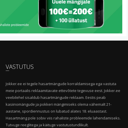
VASTUTUS
Jokker.ee ei tegele hasartmängude korraldamisega ega vastuta
meie portaalis reklaamitavate ettevõtete tegevuse eest. Jokker.ee
veebilehel sisaldub hasartmängude reklaam. Eestis peab
kasiinomängude ja pokkeri mängimiseks olema vähemalt 21-
aastane, spordiennustus on lubatud alates 18. eluaastast.
Hasartmäng pole sobiv viis rahaliste probleemide lahendamiseks.
Tutvuge reeglitega ja käituge vastutustundlikult.