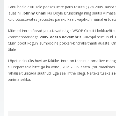
Tänu heale esitusele pääses Imre päris tasuta (!) ka 2005. aasta
lauas nii
Johnny Chani
kui Doyle Brunsoniga ning suutis viimasel
kuid otsustavates jaotustes paraku kaart vajalikul määral ei toet
Mitmed Imre sõbrad ja tuttavad nägid WSOP Circuit'i kokkuvõte
kommentaaridega
2005. aasta novembris
Kuivojal toimunud 30
Club" poolt koguni sümboolne pokkeri-kindralleitnanti auaste. On 
õlale!
Lõpetuseks üks huvitav faktike. Imre on teeninud oma live-mängija
suurepäraseid hitte (ja ka võite), kuid 2005. aastal (mil maailmas
rahaliselt ületada suutnud. Ega see lihtne olegi. Näiteks tuleks
se
parima sekka.