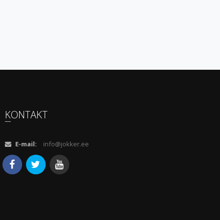
KONTAKT
E-mail:
info@jokker.ee