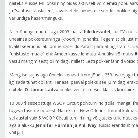
näiteks Aussie Millionsil ning pidas aktiivselt võrdlemisi populaar
ja "saatusekaaslased", tavalisetele inimestele seodus pokker p
varjundiga hasartmänguks.
Nii mõndagi muutus aga 2005. aasta
hiliskevadel
, kui TV-uudis
üheainsa pokkeriturniiriga (krooni)miljonäriks. Tegemist oli just
kvalifitseerunud läbi online-satellidi. Pärast parajat higistamist
"unistuste maale" ehk Ameerikasse lennata. Ainuüksi võimalus
ä
vastu mängimisest) oli midagi, millest Eesti pokkerifännid võisid t
Mäng ise sujus aga õnneks kenasti. Imre jõudis 259 osalejaga turni
ligi sada tuhat dollarit. Tänasel päeval poleks see ju midagi erako
näiteks
Ottomar Ladva
nühkis veel esimeses klassis koolipinki.
10 000 $ sisseostuga WSOP Circuit põhiturniirid (tollal mängiti f
tugeva taseme poolest. Näiteks oli New Orleansi turniiril kolm
sel aastal vaid 5 WSOP Circuit turniiri ning võitjateks tulid näitek
aga ajalukku
Jennifer Harman ja Phil Ivey
. Niisiis eranditult
võitjad.