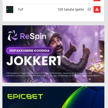
100 tasuta spinni
Paf