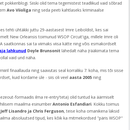
set pokkeriblogi. Siiski olid tema tegemistest teadlikud vaid sõbrad
igem
Avo Viioliga
ning seda peeti kahtlaseks kriminaalse
tes tehti ühtäkki juttu 29-aastasest Imre Leiboldist, kes sai
 nimelt New Orleansis toimunud WSOP Circuit'iga, millele Imre oli
 USA saatkonnas sai ta viimaks viisa kätte ning võis esmakordselt
sja lahkunud
Doyle Brunsonit
lähedalt näha (rääkimata tema
ollal vaid und näha.
iril finaallauda ning saavutas seal korraliku 7. koha, mis tõi sisse
rdset, kuid kordame üle - siis oli veel
aasta 2005
ning
reezeout-formaadis ilma re-entry'teta) olid tuntud ka äärmiselt
as hilisem maailma esinumber
Antonio Esfandiari
. Kokku toimus
s
Jeff Lisandro ja Chris Ferguson
, teise koha omanikena läksid
 maailma absoluutsed tipud, kes kõik ka mitmekordsed "päris WSOP"