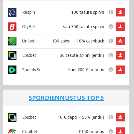
130 tasuta spinni
Respin
saa 350 tasuta spinni
OlyBet
100 spinni + 10% cashback
Unibet
30 tasuta spinni (eridiil)
Epicbet
kuni 200 € boonus
SpeedyBet
SPORDIENNUSTUS TOP 5
10 € depo = 50 € (eridiil)
Epicbet
€150 boonus
Coolbet