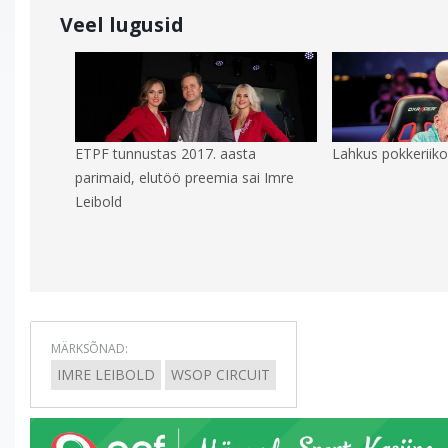
Veel lugusid
ETPF tunnustas 2017. aasta
Lahkus pokkeriik
parimaid, elutöö preemia sai Imre
Leibold
MÄRKSÕNAD:
IMRE LEIBOLD
WSOP CIRCUIT