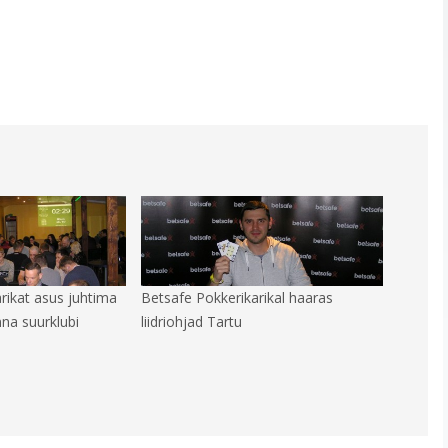
rikat asus juhtima
Betsafe Pokkerikarikal haaras
nna suurklubi
liidriohjad Tartu