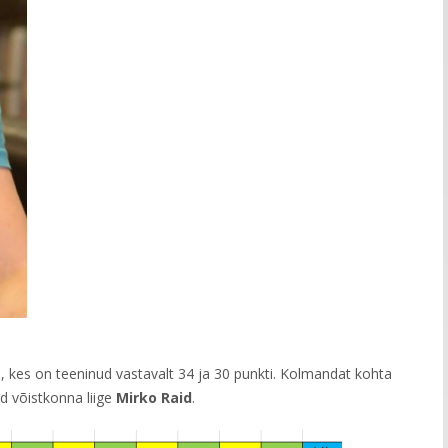
ko, kes on teeninud vastavalt 34 ja 30 punkti. Kolmandat kohta
 võistkonna liige
Mirko Raid
.