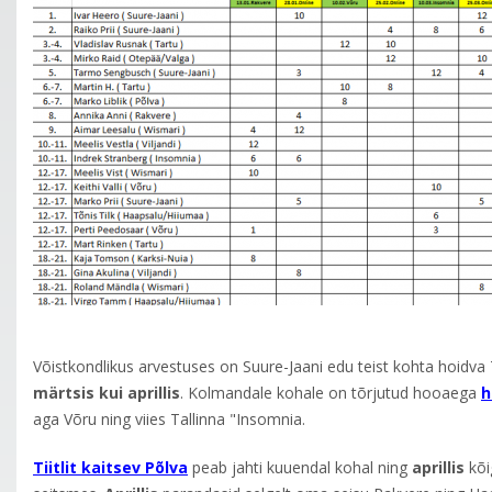
Võistkondlikus arvestuses on Suure-Jaani edu teist kohta hoidva
märtsis kui aprillis
. Kolmandale kohale on tõrjutud hooaega
h
aga Võru ning viies Tallinna "Insomnia.
Tiitlit kaitsev Põlva
peab jahti kuuendal kohal ning
aprillis
kõi