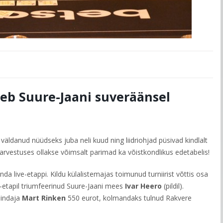
geb Suure-Jaani suveräänsel
väldanud nüüdseks juba neli kuud ning liidriohjad püsivad kindlalt
 arvestuses ollakse võimsalt parimad ka võistkondlikus edetabelis!
anda live-etappi. Kildu külalistemajas toimunud turniirist võttis osa
-etapil triumfeerinud Suure-Jaani mees
Ivar Heero
(pildil).
esindaja
Mart Rinken
550 eurot, kolmandaks tulnud Rakvere