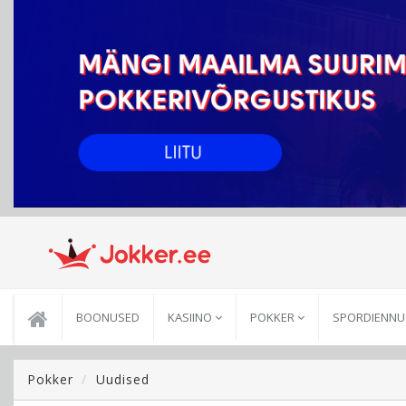
BOONUSED
KASIINO
POKKER
SPORDIENN
Pokker
Uudised