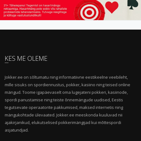
KES ME OLEME
Jokker.ee on sõltumatu ning informatiivne eestikeelne veebileht,
mille sisuks on spordiennustus, pokker, kasiino ning teised online
mängud. Toome igapäevaselt oma lugejateni pokkeri, kasiinode,
spordi panustamise ning teiste õnnemängude uudised, Eestis
tegutsevate operaatorite pakkumised, maksed internetis ning
mängukohtade ülevaated. Jokker.ee meeskonda kuuluvad nii
ajakirjanikud, elukutselised pokkerimängijad kui mõttespordi
asjatundjad.