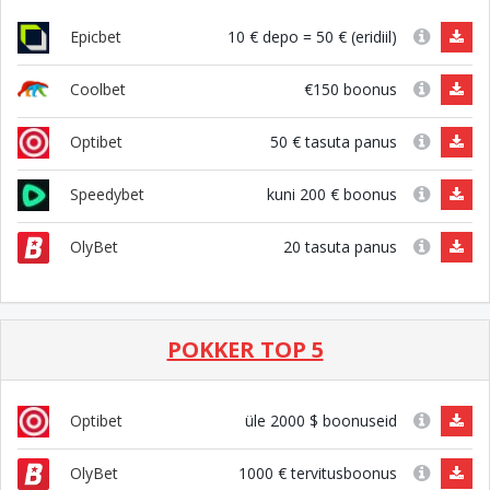
10 € depo = 50 € (eridiil)
Epicbet
€150 boonus
Coolbet
50 € tasuta panus
Optibet
kuni 200 € boonus
Speedybet
20 tasuta panus
OlyBet
POKKER TOP 5
üle 2000 $ boonuseid
Optibet
1000 € tervitusboonus
OlyBet