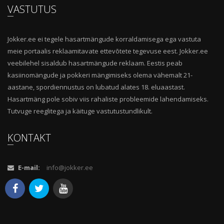
VASTUTUS
Jokker.ee ei tegele hasartmängude korraldamisega ega vastuta
meie portaalis reklaamitavate ettevõtete tegevuse eest. Jokker.ee
veebilehel sisaldub hasartmängude reklaam. Eestis peab
kasiinomängude ja pokkeri mängimiseks olema vähemalt 21-
aastane, spordiennustus on lubatud alates 18. eluaastast.
Hasartmäng pole sobiv viis rahaliste probleemide lahendamiseks.
Tutvuge reeglitega ja käituge vastutustundlikult.
KONTAKT
E-mail:
info@jokker.ee