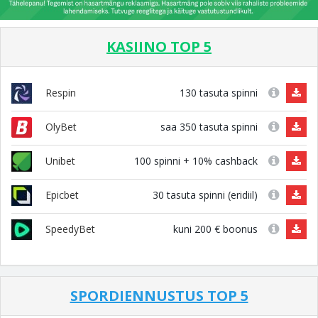
KASIINO TOP 5
130 tasuta spinni
Respin
saa 350 tasuta spinni
OlyBet
100 spinni + 10% cashback
Unibet
30 tasuta spinni (eridiil)
Epicbet
kuni 200 € boonus
SpeedyBet
SPORDIENNUSTUS TOP 5