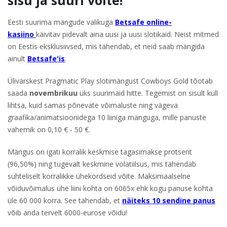
sisu ja suuri võite!
Eesti suurima mängude valikuga
Betsafe online-
kasiino
käivitav pidevalt aina uusi ja uusi slotikaid. Neist mitmed
on Eestis eksklusiivsed, mis tähendab, et neid saab mängida
ainult
Betsafe'is
.
Ülivärskest Pragmatic Play slotimängust Cowboys Gold tõotab
saada
novembrikuu
üks suurimaid hitte. Tegemist on sisult küll
lihtsa, kuid samas põnevate võimaluste ning vägeva
graafika/animatsioonidega 10 liiniga mänguga, mille panuste
vahemik on 0,10 € - 50 €.
Mängus on igati korralik keskmise tagasimakse protsent
(96,50%) ning tugevalt keskmine volatiilsus, mis tähendab
suhteliselt korralikke ühekordseid võite. Maksimaalselne
võiduvõimalus ühe liini kohta on 6065x ehk kogu panuse kohta
üle 60 000 korra. See tähendab, et
näiteks 10 sendine panus
võib anda tervelt 6000-eurose võidu!