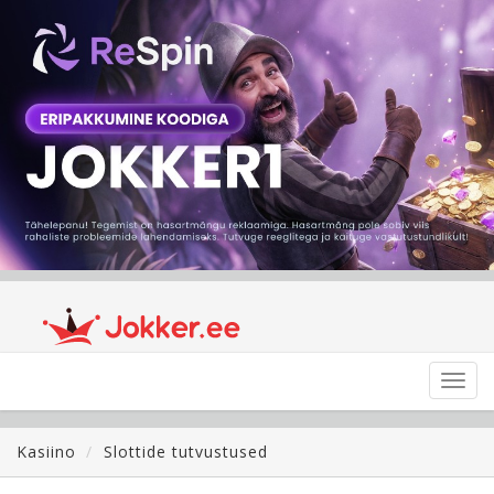
Toggl
navig
Kasiino
Slottide tutvustused