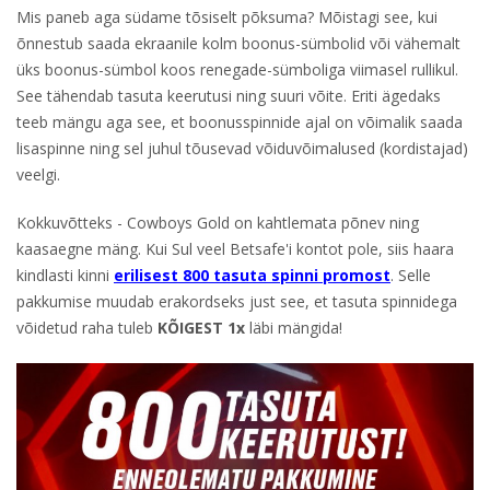
Mis paneb aga südame tõsiselt põksuma? Mõistagi see, kui
õnnestub saada ekraanile kolm boonus-sümbolid või vähemalt
üks boonus-sümbol koos renegade-sümboliga viimasel rullikul.
See tähendab tasuta keerutusi ning suuri võite. Eriti ägedaks
teeb mängu aga see, et boonusspinnide ajal on võimalik saada
lisaspinne ning sel juhul tõusevad võiduvõimalused (kordistajad)
veelgi.
Kokkuvõtteks - Cowboys Gold on kahtlemata põnev ning
kaasaegne mäng. Kui Sul veel Betsafe'i kontot pole, siis haara
kindlasti kinni
erilisest 800 tasuta spinni promost
. Selle
pakkumise muudab erakordseks just see, et tasuta spinnidega
võidetud raha tuleb
KÕIGEST 1x
läbi mängida!