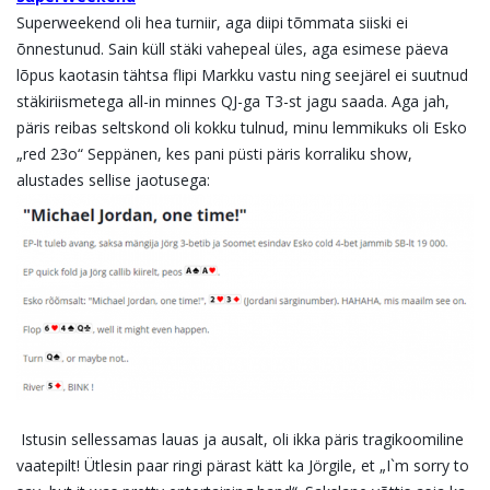
Superweekend oli hea turniir, aga diipi tõmmata siiski ei
õnnestunud. Sain küll stäki vahepeal üles, aga esimese päeva
lõpus kaotasin tähtsa flipi Markku vastu ning seejärel ei suutnud
stäkiriismetega all-in minnes QJ-ga T3-st jagu saada. Aga jah,
päris reibas seltskond oli kokku tulnud, minu lemmikuks oli Esko
„red 23o“ Seppänen, kes pani püsti päris korraliku show,
alustades sellise jaotusega:
Istusin sellessamas lauas ja ausalt, oli ikka päris tragikoomiline
vaatepilt! Ütlesin paar ringi pärast kätt ka Jörgile, et „I`m sorry to