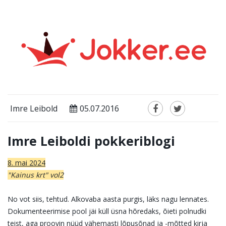
Imre Leibold
05.07.2016
Imre Leiboldi pokkeriblogi
8. mai 2024
"Kainus krt" vol2
No vot siis, tehtud. Alkovaba aasta purgis, läks nagu lennates.
Dokumenteerimise pool jäi küll üsna hõredaks, õieti polnudki
teist, aga proovin nüüd vähemasti lõpusõnad ja -mõtted kirja