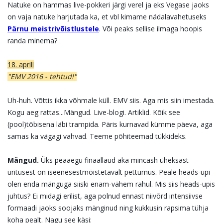
Natuke on hammas live-pokkeri järgi verel ja eks Vegase jaoks
on vaja natuke harjutada ka, et vbl kimame nädalavahetuseks
Pärnu meistrivõistlustele
. Või peaks sellise ilmaga hoopis
randa minema?
18. aprill
"EMV 2016 - tehtud!"
Uh-huh. Võttis ikka võhmale küll. EMV siis. Aga mis siin imestada.
Kogu aeg rattas...Mängud. Live-blogi. Artiklid. Kõik see
(pool)tõbisena läbi trampida. Päris kurnavad kümme päeva, aga
samas ka vägagi vahvad. Teeme põhiteemad tükkideks.
Mängud.
Üks peaaegu finaallaud aka mincash üheksast
üritusest on iseenesestmõistetavalt pettumus. Peale heads-upi
olen enda mänguga siiski enam-vähem rahul. Mis siis heads-upis
juhtus? Ei midagi erilist, aga polnud ennast niivõrd intensiivse
formaadi jaoks soojaks mänginud ning kukkusin rapsima tühja
koha pealt. Nagu see käsi: