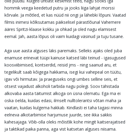
olid puudu. Kulged ühtlast keskmist teed, nagu sööks iga
hommik veega keedetud putru ja jooks liiga lahjat morssi
kõrvale. Ja mõtled, et kas nüüd nii ongi ja lähebki lõpuni. Vaatad
filmis inimesi kõlksutamas päikselisel pärastlõunal Vahemere
ääres Spritzi-klaase kokku ja ohkad ja oled nagu elamisest
eemal. Jah, aasta lõpus oli vaim kuidagi väsinud ja tuju tusane.
Aga uue aasta alguses läks paremaks. Selleks ajaks oled juba
enamuse erinevat tüüpi kainuse katsed läbi teinud - igasugused
koosviibimised, kontserdid, reisid jms - ning saanud aru, et
tegelikult saab kõigega hakkama, isegi kui vahepeal on tüütu,
igav või hirmutav. Ja praeguseks ongi umbes selline seis, et
otsest vajadust alkoholi tarbida nagu polegi. Soov tähistada
alkovaba aasta täitumist alkoga on üsna olematu. Ega ma ei
oska öelda, kuidas edasi, ilmselt nulltolerantsi võtan maha ja
vaatan, kuidas kulgema hakkab. Kindlasti ei taha tagasi minna
eelneva alkotarbimise harjumuse juurde, see ikka sakkis
kahesajaga. Võib-olla oleks mõistlik kohe mingit kaitserajatised
ja taktikad paika panna, aga vist katsetan alguses niisama.