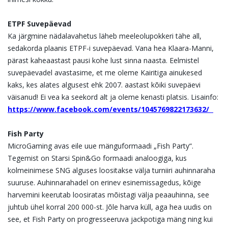
ETPF Suvepäevad
Ka järgmine nädalavahetus läheb meeleolupokkeri tähe all,
sedakorda plaanis ETPF-i suvepäevad. Vana hea Klaara-Manni,
pärast kaheaastast pausi kohe lust sinna naasta. Eelmistel
suvepäevadel avastasime, et me oleme Kairitiga ainukesed
kaks, kes alates algusest ehk 2007. aastast kõiki suvepäevi
väisanud! Ei vea ka seekord alt ja oleme kenasti platsis. Lisainfo:
https://www.facebook.com/events/1045769822173632/
Fish Party
MicroGaming avas eile uue mänguformaadi „Fish Party“.
Tegemist on Starsi Spin&Go formaadi analoogiga, kus
kolmeinimese SNG alguses loositakse välja turniiri auhinnaraha
suuruse. Auhinnarahadel on erinev esinemissagedus, kõige
harvemini keerutab loosiratas mõistagi välja peaauhinna, see
juhtub ühel korral 200 000-st. Jõle harva küll, aga hea uudis on
see, et Fish Party on progresseeruva jackpotiga mäng ning kui