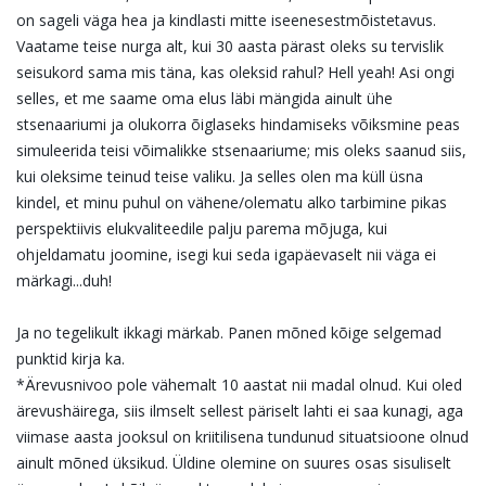
on sageli väga hea ja kindlasti mitte iseenesestmõistetavus.
Vaatame teise nurga alt, kui 30 aasta pärast oleks su tervislik
seisukord sama mis täna, kas oleksid rahul? Hell yeah! Asi ongi
selles, et me saame oma elus läbi mängida ainult ühe
stsenaariumi ja olukorra õiglaseks hindamiseks võiksmine peas
simuleerida teisi võimalikke stsenaariume; mis oleks saanud siis,
kui oleksime teinud teise valiku. Ja selles olen ma küll üsna
kindel, et minu puhul on vähene/olematu alko tarbimine pikas
perspektiivis elukvaliteedile palju parema mõjuga, kui
ohjeldamatu joomine, isegi kui seda igapäevaselt nii väga ei
märkagi...duh!
Ja no tegelikult ikkagi märkab. Panen mõned kõige selgemad
punktid kirja ka.
*Ärevusnivoo pole vähemalt 10 aastat nii madal olnud. Kui oled
ärevushäirega, siis ilmselt sellest päriselt lahti ei saa kunagi, aga
viimase aasta jooksul on kriitilisena tundunud situatsioone olnud
ainult mõned üksikud. Üldine olemine on suures osas sisuliselt