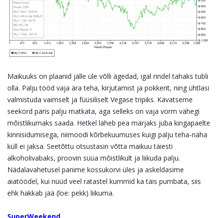
Maikuuks on plaanid jälle üle võlli ägedad, igal rindel tahaks tubli
olla. Palju tööd vaja ära teha, kirjutamist ja pokkerit, ning ühtlasi
valmistuda vaimselt ja füüsiliselt Vegase tripiks. Kavatseme
seekord päris palju matkata, aga selleks on vaja vorm vähegi
mõistlikumaks saada. Hetkel läheb pea märjaks juba kingapaelte
kinnisidumisega, niimoodi kõrbekuumuses kuigi palju teha-näha
küll ei jaksa. Seetõttu otsustasin võtta maikuu täiesti
alkoholivabaks, proovin süüa mõistlikult ja liikuda palju.
Nädalavahetusel panime kossukorvi üles ja askeldasime
aiatöödel, kui nüüd veel ratastel kummid ka täis pumbata, siis
ehk hakkab jää (loe: pekk) liikuma.
SuperWeekend