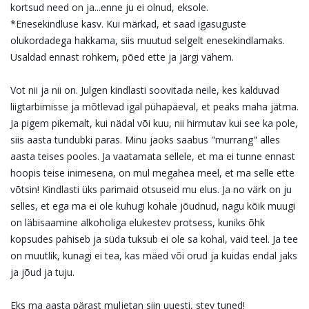
kortsud need on ja...enne ju ei olnud, eksole.
*Enesekindluse kasv. Kui märkad, et saad igasuguste
olukordadega hakkama, siis muutud selgelt enesekindlamaks.
Usaldad ennast rohkem, põed ette ja järgi vähem.
Vot nii ja nii on. Julgen kindlasti soovitada neile, kes kalduvad
liigtarbimisse ja mõtlevad igal pühapäeval, et peaks maha jätma.
Ja pigem pikemalt, kui nädal või kuu, nii hirmutav kui see ka pole,
siis aasta tundubki paras. Minu jaoks saabus "murrang" alles
aasta teises pooles. Ja vaatamata sellele, et ma ei tunne ennast
hoopis teise inimesena, on mul megahea meel, et ma selle ette
võtsin! Kindlasti üks parimaid otsuseid mu elus. Ja no värk on ju
selles, et ega ma ei ole kuhugi kohale jõudnud, nagu kõik muugi
on läbisaamine alkoholiga elukestev protsess, kuniks õhk
kopsudes pahiseb ja süda tuksub ei ole sa kohal, vaid teel. Ja tee
on muutlik, kunagi ei tea, kas mäed või orud ja kuidas endal jaks
ja jõud ja tuju.
Eks ma aasta pärast muljetan siin uuesti, stey tuned!