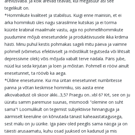
ärevusvaba. Ja kõik ärevad teavad, kui megasuur asi see
tegelikult on.
*Hommikute kvaliteet ja stabiilsus. Kuigi enne mainisin, et ei
ärka hommikuti üles nagu särasilmne kutsikas ja ei torma
küünte krabinal maailmale vastu, aga no pohmellihommikute
puudumine mõjub enesetundele ja produktiivsusele ikka krdima
hästi. Minu puhul kestis pohmakas sageli mitu päeva ja vaimne
pohmell (võimetus efektiivselt ja mõistlikult tegutseda või lihtsalt
depressiivne olek) võis mõjuda vabalt terve nädala. Päris jube,
nüüd kui seda kirjutan ja loen ja mõistan. Pohmell ei röövi ainult
enesetunnet, ta röövib ka aega.
*Üldine enesetunne. Kui ma üritan enesetunnet numbritesse
panna ja võtan keskmise hommiku, siis aasta enne
alkovabadust oli skoor äkki...3,5? Praegu on...vbl 6? Krt, see on ju
üüratu samm paremuse suunas, mismoodi "olemine on suht
sama"! Loomulikult on tegemist subjektiivse hinnanguga ja
äärmiselt keeruline on kõrvutada tänast kaheaastatagusega,
sest mälu on ju üürike. Iga päev oled peeglis sama näoga ja on
täiesti arusaamatu, kuhu osad juuksed on kadunud ja mis