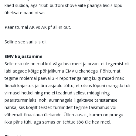
käed sudida, aga 10bb buttoni shove viite paariga leidis lõpu
üheksate paari otsas.
Paaristurnal AK vs AK pf all-in out.
Selline see sari siis oli.
EMV kajastamine
Selle osa üle on mul küll väga hea meel ja arvan, et tegemist oli
läbi aegade kõige põhjalikuma EMV ülekandega. Põhiturnat
tegime mõlemal päeval 3-4 reporteriga ning kuigi mixed-max
finaali kajastus jäi ära asjaolu tõttu, et otsus lõpuni mängida tuli
viimasel hetkel ning me ei teadnud sellest midagi ning
paaristurniir läks, noh, auhinnagala liigaktiivse tähistamise
nahka, siis kõigilt teistelt turniiridelt tegime täismahus või
vähemalt finaallaua ülekande. Ütlen ausalt, kumm on praegu
ikka päris tühi, aga samas on tehtud töö üle hea meel.