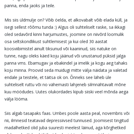
panna, enda jaoks ja teile.
Mis siis üldmulje on? Võib öelda, et alkovabalt võib elada küll, ja
isegi sellest rõõmu tunda :) Algus oli suhteliselt raske, sa ikkagi
oled sedavõrd kinni harjumustes, joomine on niivõrd loomulik
osa seltskondlikust suhtlemisest ja kui oled 30 aastat
koosviibimistel ainult tiksunud või kaaninud, siis natuke on
tunne, nagu oleks käed koju jäänud või unustanud püksid jalga
panna vms. Ebamugav ja ebakindel ja imelik ja kogu aeg tahaks
koju minna. Proovid seda muidugi mitte välja näidata ja valetad
endale ja teistele, et täitsa ok on. Õnneks see läheb üle
suhteliselt ruttu või no vähemasti lahjeneb silmnähtavalt mõne
kuu möödudes. Uutes olukordades kipub siiski veel mõnda aega
välja lööma.
Siis algab tasapaks faas. Umbes poole aasta peal, novembris või
nii, ilmnesid teatavad depressiivsed tunnused. Joomisest tingitud
madalhetked olid juba suuresti meelest läinud, aga kõrghetked