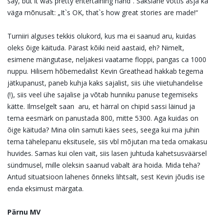
say, but it was pretty entertaining hand“. Sakslane võttis asja ka
väga mõnusalt: „It`s OK, that`s how great stories are made!“
Turniiri alguses tekkis olukord, kus ma ei saanud aru, kuidas
oleks õige käituda. Pärast kõiki neid aastaid, eh? Nimelt,
esimene mängutase, neljakesi vaatame floppi, pangas ca 1000
nuppu. Hilisem hõbemedalist Kevin Greathead hakkab tegema
jätkupanust, paneb kuhja kaks sajalist, siis ühe viietuhandelise
(!), siis veel ühe sajalise ja võtab hunniku panuse tegemiseks
kätte. Ilmselgelt saan aru, et härral on chipid sassi läinud ja
tema eesmärk on panustada 800, mitte 5300. Aga kuidas on
õige käituda? Mina olin samuti käes sees, seega kui ma juhin
tema tähelepanu eksitusele, siis vbl mõjutan ma teda omakasu
huvides. Samas kui olen vait, siis lasen juhtuda kahetsusväärsel
sündmusel, mille oleksin saanud vabalt ära hoida. Mida teha?
Antud situatsioon lahenes õnneks lihtsalt, sest Kevin jõudis ise
enda eksimust märgata.
Pärnu MV