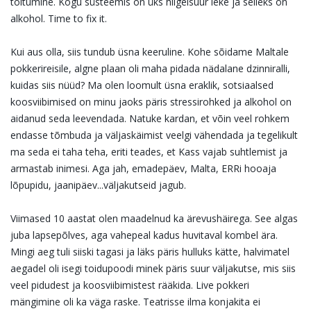
toitumine. Kogu süsteemis on üks hiigelsuur leke ja selleks on
alkohol. Time to fix it.
Kui aus olla, siis tundub üsna keeruline. Kohe sõidame Maltale
pokkerireisile, algne plaan oli maha pidada nädalane dzinniralli,
kuidas siis nüüd? Ma olen loomult üsna eraklik, sotsiaalsed
koosviibimised on minu jaoks päris stressirohked ja alkohol on
aidanud seda leevendada. Natuke kardan, et võin veel rohkem
endasse tõmbuda ja väljaskäimist veelgi vähendada ja tegelikult
ma seda ei taha teha, eriti teades, et Kass vajab suhtlemist ja
armastab inimesi. Aga jah, emadepäev, Malta, ERRi hooaja
lõpupidu, jaanipäev...väljakutseid jagub.
Viimased 10 aastat olen maadelnud ka ärevushäirega. See algas
juba lapsepõlves, aga vahepeal kadus huvitaval kombel ära.
Mingi aeg tuli siiski tagasi ja läks päris hulluks kätte, halvimatel
aegadel oli isegi toidupoodi minek päris suur väljakutse, mis siis
veel pidudest ja koosviibimistest rääkida. Live pokkeri
mängimine oli ka väga raske. Teatrisse ilma konjakita ei