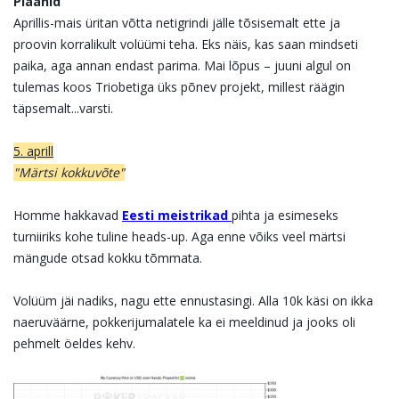
Plaanid
Aprillis-mais üritan võtta netigrindi jälle tõsisemalt ette ja
proovin korralikult volüümi teha. Eks näis, kas saan mindseti
paika, aga annan endast parima. Mai lõpus – juuni algul on
tulemas koos Triobetiga üks põnev projekt, millest räägin
täpsemalt...varsti.
5. aprill
"Märtsi kokkuvõte"
Homme hakkavad
Eesti meistrikad
pihta ja esimeseks
turniiriks kohe tuline heads-up. Aga enne võiks veel märtsi
mängude otsad kokku tõmmata.
Volüüm jäi nadiks, nagu ette ennustasingi. Alla 10k käsi on ikka
naeruväärne, pokkerijumalatele ka ei meeldinud ja jooks oli
pehmelt öeldes kehv.