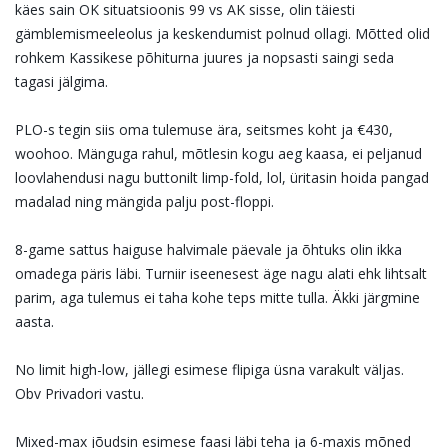
käes sain OK situatsioonis 99 vs AK sisse, olin täiesti
gämblemismeeleolus ja keskendumist polnud ollagi. Mõtted olid
rohkem Kassikese põhiturna juures ja nopsasti saingi seda
tagasi jälgima.
PLO-s tegin siis oma tulemuse ära, seitsmes koht ja €430,
woohoo. Mänguga rahul, mõtlesin kogu aeg kaasa, ei peljanud
loovlahendusi nagu buttonilt limp-fold, lol, üritasin hoida pangad
madalad ning mängida palju post-floppi.
8-game sattus haiguse halvimale päevale ja õhtuks olin ikka
omadega päris läbi. Turniir iseenesest äge nagu alati ehk lihtsalt
parim, aga tulemus ei taha kohe teps mitte tulla. Äkki järgmine
aasta.
No limit high-low, jällegi esimese flipiga üsna varakult väljas.
Obv Privadori vastu.
Mixed-max jõudsin esimese faasi läbi teha ja 6-maxis mõned