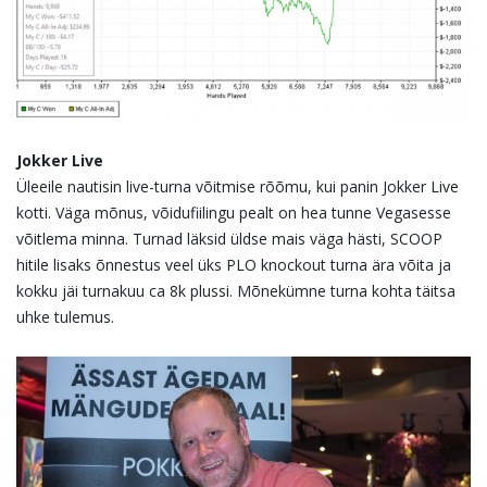
Jokker Live
Üleeile nautisin live-turna võitmise rõõmu, kui panin Jokker Live
kotti. Väga mõnus, võidufiilingu pealt on hea tunne Vegasesse
võitlema minna. Turnad läksid üldse mais väga hästi, SCOOP
hitile lisaks õnnestus veel üks PLO knockout turna ära võita ja
kokku jäi turnakuu ca 8k plussi. Mõnekümne turna kohta täitsa
uhke tulemus.