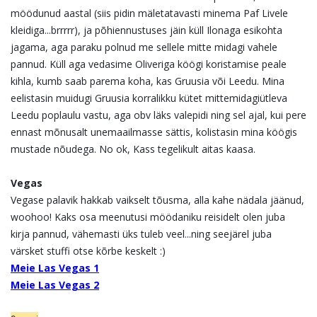
möödunud aastal (siis pidin mäletatavasti minema Paf Livele
kleidiga...brrrrr), ja põhiennustuses jäin küll Ilonaga esikohta
jagama, aga paraku polnud me sellele mitte midagi vahele
pannud. Küll aga vedasime Oliveriga köögi koristamise peale
kihla, kumb saab parema koha, kas Gruusia või Leedu. Mina
eelistasin muidugi Gruusia korralikku kütet mittemidagiütleva
Leedu poplaulu vastu, aga obv läks valepidi ning sel ajal, kui pere
ennast mõnusalt unemaailmasse sättis, kolistasin mina köögis
mustade nõudega. No ok, Kass tegelikult aitas kaasa.
Vegas
Vegase palavik hakkab vaikselt tõusma, alla kahe nädala jäänud,
woohoo! Kaks osa meenutusi möödaniku reisidelt olen juba
kirja pannud, vähemasti üks tuleb veel...ning seejärel juba
värsket stuffi otse kõrbe keskelt :)
Meie Las Vegas 1
Meie Las Vegas 2