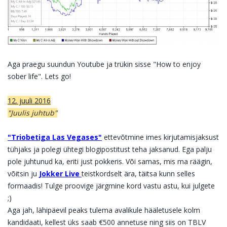
Aga praegu suundun Youtube ja trükin sisse "How to enjoy
sober life". Lets go!
12. juuli 2016
"Juulis juhtub"
"Triobetiga Las Vegases"
ettevõtmine imes kirjutamisjaksust
tühjaks ja polegi ühtegi blogipostitust teha jaksanud. Ega palju
pole juhtunud ka, eriti just pokkeris. Või samas, mis ma räägin,
võitsin ju
Jokker Live
teistkordselt ära, täitsa kunn selles
formaadis! Tulge proovige järgmine kord vastu astu, kui julgete
;)
Aga jah, lähipäevil peaks tulema avalikule hääletusele kolm
kandidaati, kellest üks saab €500 annetuse ning siis on TBLV