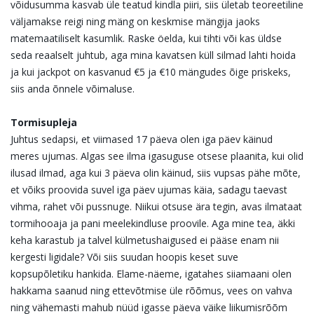
võidusumma kasvab üle teatud kindla piiri, siis ületab teoreetiline
väljamakse reigi ning mäng on keskmise mängija jaoks
matemaatiliselt kasumlik. Raske öelda, kui tihti või kas üldse
seda reaalselt juhtub, aga mina kavatsen küll silmad lahti hoida
ja kui jackpot on kasvanud €5 ja €10 mängudes õige priskeks,
siis anda õnnele võimaluse.
Tormisupleja
Juhtus sedapsi, et viimased 17 päeva olen iga päev käinud
meres ujumas. Algas see ilma igasuguse otsese plaanita, kui olid
ilusad ilmad, aga kui 3 päeva olin käinud, siis vupsas pähe mõte,
et võiks proovida suvel iga päev ujumas käia, sadagu taevast
vihma, rahet või pussnuge. Niikui otsuse ära tegin, avas ilmataat
tormihooaja ja pani meelekindluse proovile. Aga mine tea, äkki
keha karastub ja talvel külmetushaigused ei pääse enam nii
kergesti ligidale? Või siis suudan hoopis keset suve
kopsupõletiku hankida. Elame-näeme, igatahes siiamaani olen
hakkama saanud ning ettevõtmise üle rõõmus, vees on vahva
ning vähemasti mahub nüüd igasse päeva väike liikumisrõõm