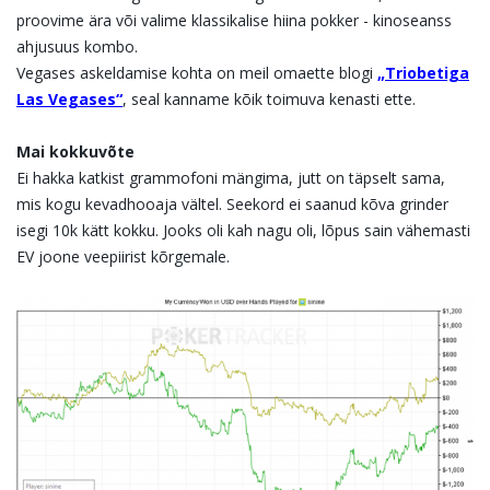
proovime ära või valime klassikalise hiina pokker - kinoseanss
ahjusuus kombo.
Vegases askeldamise kohta on meil omaette blogi
„Triobetiga
Las Vegases“
, seal kanname kõik toimuva kenasti ette.
Mai kokkuvõte
Ei hakka katkist grammofoni mängima, jutt on täpselt sama,
mis kogu kevadhooaja vältel. Seekord ei saanud kõva grinder
isegi 10k kätt kokku. Jooks oli kah nagu oli, lõpus sain vähemasti
EV joone veepiirist kõrgemale.