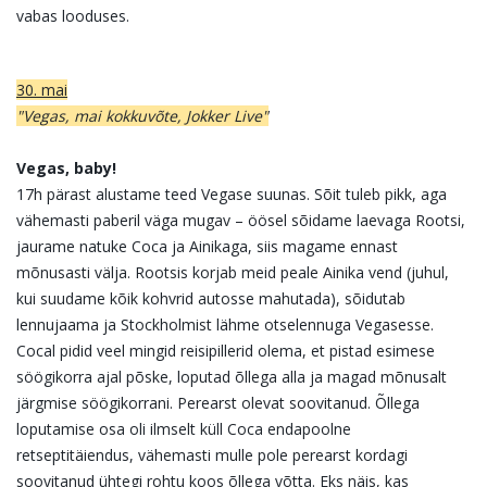
vabas looduses.
30. mai
"Vegas, mai kokkuvõte, Jokker Live"
Vegas, baby!
17h pärast alustame teed Vegase suunas. Sõit tuleb pikk, aga
vähemasti paberil väga mugav – öösel sõidame laevaga Rootsi,
jaurame natuke Coca ja Ainikaga, siis magame ennast
mõnusasti välja. Rootsis korjab meid peale Ainika vend (juhul,
kui suudame kõik kohvrid autosse mahutada), sõidutab
lennujaama ja Stockholmist lähme otselennuga Vegasesse.
Cocal pidid veel mingid reisipillerid olema, et pistad esimese
söögikorra ajal põske, loputad õllega alla ja magad mõnusalt
järgmise söögikorrani. Perearst olevat soovitanud. Õllega
loputamise osa oli ilmselt küll Coca endapoolne
retseptitäiendus, vähemasti mulle pole perearst kordagi
soovitanud ühtegi rohtu koos õllega võtta. Eks näis, kas