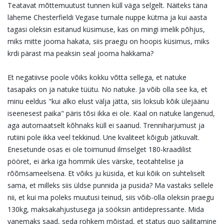
Teatavat mõttemuutust tunnen küll väga selgelt. Näiteks täna
läheme Chesterfieldi Vegase turnale nuppe kütma ja kui aasta
tagasi oleksin esitanud küsimuse, kas on mingi imelik põhjus,
miks mitte jooma hakata, siis praegu on hoopis küsimus, miks
krdi pärast ma peaksin seal jooma hakkama?
Et negatiivse poole võiks kokku võtta sellega, et natuke
tasapaks on ja natuke tüütu. No natuke. Ja võib olla see ka, et
minu eeldus "kui alko elust välja jätta, siis loksub kõik ülejäänu
iseenesest paika" päris tõsi ikka ei ole. Kaal on natuke langenud,
aga automaatselt kõhnaks küll ei saanud. Trenniharjumust ja
rutiini pole ikka veel tekkinud. Une kvaliteet kõigub jätkuvalt.
Enesetunde osas ei ole toimunud ilmselget 180-kraadilist
pööret, ei ärka iga hommik üles värske, teotahtelise ja
rõõmsameelsena. Et võiks ju küsida, et kui kõik on suhteliselt
sama, et milleks siis üldse punnida ja pusida? Ma vastaks sellele
nii, et kui ma poleks muutusi teinud, siis võib-olla oleksin praegu
130kg, maksakahjustusega ja sööksin antidepressante. Mida
vanemaks saad, seda rohkem mõistad, et status quo säilitamine