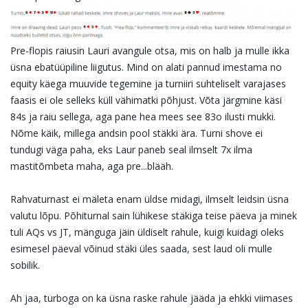
Pre-flopis raiusin Lauri avangule otsa, mis on halb ja mulle ikka
üsna ebatüüpiline liigutus. Mind on alati pannud imestama no
equity käega muuvide tegemine ja turniiri suhteliselt varajases
faasis ei ole selleks küll vähimatki põhjust. Võta järgmine käsi
84s ja raiu sellega, aga pane hea mees see 83o ilusti mukki.
Nõme käik, millega andsin pool stäkki ära. Turni shove ei
tundugi väga paha, eks Laur paneb seal ilmselt 7x ilma
mastitõmbeta maha, aga pre...blääh.
Rahvaturnast ei mäleta enam üldse midagi, ilmselt leidsin üsna
valutu lõpu. Põhiturnal sain lühikese stäkiga teise päeva ja minek
tuli AQs vs JT, mänguga jäin üldiselt rahule, kuigi kuidagi oleks
esimesel päeval võinud stäki üles saada, sest laud oli mulle
sobilik.
Ah jaa, turboga on ka üsna raske rahule jääda ja ehkki viimases