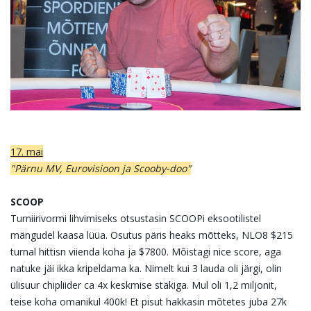
17. mai
"Pärnu MV, Eurovisioon ja Scooby-doo"
SCOOP
Turniirivormi lihvimiseks otsustasin SCOOPi eksootilistel
mängudel kaasa lüüa. Osutus päris heaks mõtteks, NLO8 $215
turnal hittisn viienda koha ja $7800. Mõistagi nice score, aga
natuke jäi ikka kripeldama ka. Nimelt kui 3 lauda oli järgi, olin
ülisuur chipliider ca 4x keskmise stäkiga. Mul oli 1,2 miljonit,
teise koha omanikul 400k! Et pisut hakkasin mõtetes juba 27k