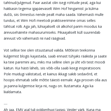
tahtnud/julgenud. Paar aastat olin isegi rohtude peal, aga kui
hakkasin tegema igapäevaselt Wim Hof hingamist ja külma
dušši, siis õnnestus nende pealt maha saada. Vähemasti mulle
tundus, et Wim Hofi meetodi praktiseerimine omas selles
tähtsat rolli. Aga jah, lühiajaliselt oli alkohol parim moodus ka
ärevusehäirete mahasurumiseks. Pikaajaliselt küll suurendab
ärevust või vähemasti nii nad räägivad.
Vot sellise tee olen otsustanud valida. Mõtlesin teekonna
kulgemist blogis kajastada, saab ennast tühjaks rääkida ja saate
ka teie paremini aru, miks ma selline olen ja üht või teist moodi
käitun. Kui hästi läheb, siis võib-olla saab keegi inspiratsiooni.
Pole muidugi välistatud, et kainus ikkagi sakib sedavõrd, et
hoopis ehmatab selle mõtte täiesti eemale. Aga proovin olla aus
ja panna kulgemise kirja nii, nagu on. Ilustamata. Aga ka
liialdamata.
---
Ah jaa, EMV ajal tuli pokkerihuvi tagasi. Veider värk. Kuna ma