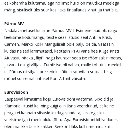
esikoharaha kulutama, aga no limit huilo on muutliku meelega
mäng, sisuliselt üks suur käsi läks finaallauas vihuti ja that`s it.
Pärnu MV
Nädalavahetusel käisime Pärnus MV-l. Esimene laud oli, nagu
teeksime kodumängu, teiste seas istusid seal Anti ja Kristi,
Carmen, Marko Kolk! Mänguliselt pole palju öelda, vaatasin
kuidas naised lammutasid, kaotasin PFAI vana hea KKga Kristi
AK vastu piraka „flipi“, nagu kaunitar seda ise rõõmsalt nimetas,
ja varsti olingi väljas. Turniir ise oli vahva, mulle tohutult meeldib,
et Pärnus nii vilgas pokkerielu käib ja soovitan soojalt teilgi
mõnel suuremal üritusel Port Arturit väisata.
Eurovisioon
Laupäeval kimasime koju Eurovisiooni vaatama, Siboldid ja
Klambrid liitusid ka, ning kuigi olin üsna veendunud, et kaine
peaga ei kannata viisusid kuidagi vaadata, siis tegelikult
veetsime igati meeleoluka õhtu. Aga Eurovisiooni kihlvedudes
olen ma ikka täielik sakker. Seekord läks küll paremini, kui