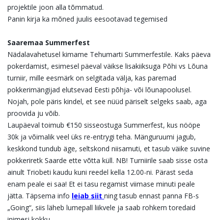
projektile joon alla tõmmatud.
Panin kirja ka mõned juulis eesootavad tegemised
Saaremaa Summerfest
Nädalavahetusel kimame Tehumarti Summerfestile. Kaks päeva
pokerdamist, esimesel päeval väikse lisakiiksuga Põhi vs Lõuna
turniir, mille eesmärk on selgitada välja, kas paremad
pokkerimängijad elutsevad Eesti põhja- või lõunapoolusel.
Nojah, pole päris kindel, et see nüüd päriselt selgeks saab, aga
proovida ju võib.
Laupäeval toimub €150 sisseostuga Summerfest, kus nööpe
30k ja võimalik veel üks re-entrygi teha. Mänguruumi jagub,
keskkond tundub äge, seltskond niisamuti, et tasub väike suvine
pokkeriretk Saarde ette võtta küll. NB! Turniirile saab sisse osta
ainult Triobeti kaudu kuni reedel kella 12.00-ni. Pärast seda
enam peale ei saa! Et ei tasu regamist viimase minuti peale
jätta. Täpsema info
leiab siit
ning tasub ennast panna FB-s
„Going“, siis läheb lumepall liikvele ja saab rohkem toredaid
inimesi kokku.