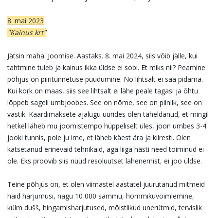
8. mai 2023
"Kainus krt"
Jätsin maha. Joomise. Aastaks. 8. mai 2024, siis võib jälle, kui
tahtmine tuleb ja kainus ikka üldse ei sobi. Et miks nii? Peamine
põhjus on piiritunnetuse puudumine. No lihtsalt ei saa pidama.
Kui kork on maas, siis see lihtsalt ei lähe peale tagasi ja õhtu
lõppeb sageli umbjoobes. See on nõme, see on piinlik, see on
vastik. Kaardimaksete ajalugu uurides olen täheldanud, et mingil
hetkel läheb mu joomistempo hüppeliselt üles, joon umbes 3-4
jooki tunnis, pole ju ime, et läheb käest ära ja kiiresti. Olen
katsetanud erinevaid tehnikaid, aga liiga hästi need toiminud ei
ole. Eks proovib siis nüüd resoluutset lähenemist, ei joo üldse.
Teine põhjus on, et olen viimastel aastatel juurutanud mitmeid
häid harjumusi, nagu 10 000 sammu, hommikuvõimlemine,
külm dušš, hingamisharjutused, mõistlikud unerütmid, tervislik