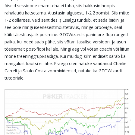
öiseid sessioone enam teha ei taha, siis hakkasin hoopis
rahalaudu katsetama. Alustasin algusest, 1-2 Zoomist. Siis mitte
1-2 dollarites, vaid sentides :) Esialgu tundub, et seda biidin. Ja
see pole mingi iseenesestmõistetavus, minge proovige, seal
käib täiesti asjalik pusimine. GTOWizardis panin pre-flop ranged
paika, kui need saab pähe, siis võtan tasulise versiooni ja asun
tõsisemalt post-flopi kallale. Mingi aeg vbl võtan coachi või liitun
mõne treeninggrupi/saidiga. Kui muidugi silm endiselt särab ka
mängulust kaotsi ei lähe. Praegu olen natuke vaadanud Charlie
Carreli ja Saulo Costa zoomivideosid, natuke ka GTOWizardi
tutooriale.