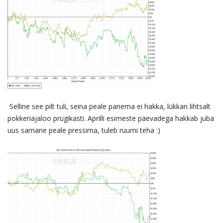
Selline see pilt tuli, seina peale panema ei hakka, lükkan lihtsalt
pokkeriajaloo prügikasti. Aprilli esimeste päevadega hakkab juba
uus sarnane peale pressima, tuleb ruumi teha :)