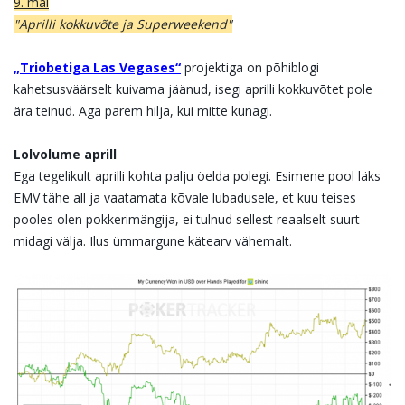
9. mai
"Aprilli kokkuvõte ja Superweekend"
„Triobetiga Las Vegases“
projektiga on põhiblogi
kahetsusväärselt kuivama jäänud, isegi aprilli kokkuvõtet pole
ära teinud. Aga parem hilja, kui mitte kunagi.
Lolvolume aprill
Ega tegelikult aprilli kohta palju öelda polegi. Esimene pool läks
EMV tähe all ja vaatamata kõvale lubadusele, et kuu teises
pooles olen pokkerimängija, ei tulnud sellest reaalselt suurt
midagi välja. Ilus ümmargune kätearv vähemalt.