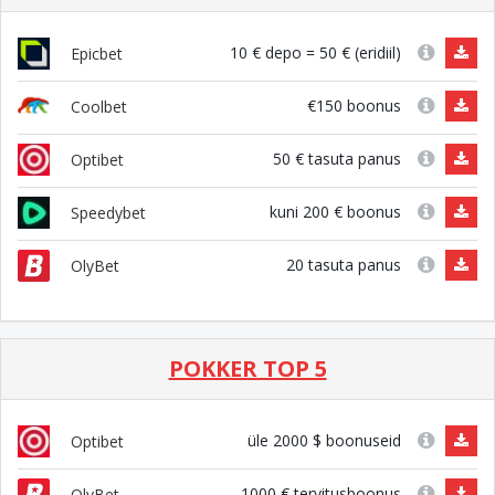
10 € depo = 50 € (eridiil)
Epicbet
€150 boonus
Coolbet
50 € tasuta panus
Optibet
kuni 200 € boonus
Speedybet
20 tasuta panus
OlyBet
POKKER TOP 5
üle 2000 $ boonuseid
Optibet
1000 € tervitusboonus
OlyBet