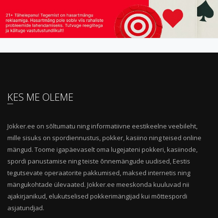
KES ME OLEME
Jokker.ee on sõltumatu ning informatiivne eestikeelne veebileht,
mille sisuks on spordiennustus, pokker, kasiino ning teised online
mängud. Toome igapäevaselt oma lugejateni pokkeri, kasiinode,
spordi panustamise ning teiste õnnemängude uudised, Eestis
tegutsevate operaatorite pakkumised, maksed internetis ning
mängukohtade ülevaated. Jokker.ee meeskonda kuuluvad nii
ajakirjanikud, elukutselised pokkerimängijad kui mõttespordi
asjatundjad.