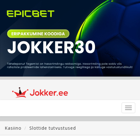
Toggl
navig
Kasiino
Slottide tutvustused