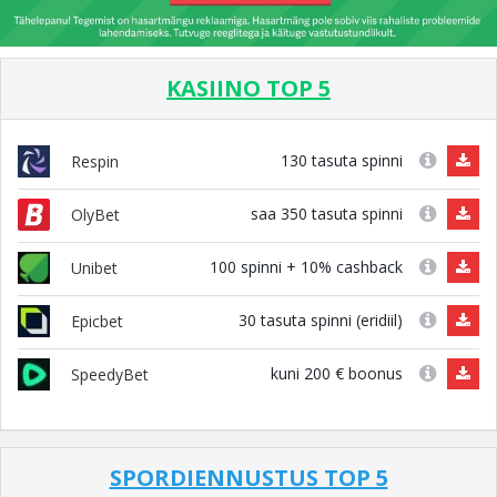
KASIINO TOP 5
130 tasuta spinni
Respin
saa 350 tasuta spinni
OlyBet
100 spinni + 10% cashback
Unibet
30 tasuta spinni (eridiil)
Epicbet
kuni 200 € boonus
SpeedyBet
SPORDIENNUSTUS TOP 5