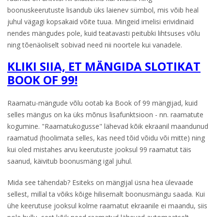
boonuskeerutuste lisandub üks laienev sümbol, mis võib heal
juhul vägagi kopsakaid võite tuua. Mingeid imelisi erividinaid
nendes mängudes pole, kuid teatavasti peitubki lihtsuses võlu
ning tõenäoliselt sobivad need nii noortele kui vanadele.
KLIKI SIIA, ET MÄNGIDA SLOTIKAT
BOOK OF 99!
Raamatu-mängude võlu ootab ka Book of 99 mängijad, kuid
selles mängus on ka üks mõnus lisafunktsioon - nn. raamatute
kogumine. "Raamatukogusse" lähevad kõik ekraanil maandunud
raamatud (hoolimata selles, kas need tõid võidu või mitte) ning
kui oled mistahes arvu keerutuste jooksul 99 raamatut täis
saanud, käivitub boonusmäng igal juhul.
Mida see tähendab? Esiteks on mängijal üsna hea ülevaade
sellest, millal ta võiks kõige hilisemalt boonusmängu saada. Kui
ühe keerutuse jooksul kolme raamatut ekraanile ei maandu, siis