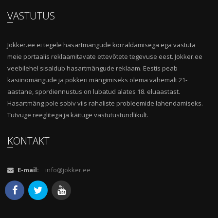
VASTUTUS
Jokker.ee ei tegele hasartmängude korraldamisega ega vastuta
meie portaalis reklaamitavate ettevõtete tegevuse eest. Jokker.ee
veebilehel sisaldub hasartmängude reklaam. Eestis peab
kasiinomängude ja pokkeri mängimiseks olema vähemalt 21-
aastane, spordiennustus on lubatud alates 18. eluaastast.
Hasartmäng pole sobiv viis rahaliste probleemide lahendamiseks.
Tutvuge reeglitega ja käituge vastutustundlikult.
KONTAKT
E-mail:
info@jokker.ee