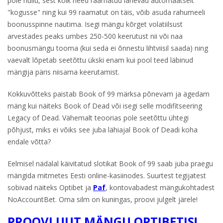
pole hullu, sest kõik need raamatud lähevad automaatselt
"kogusse" ning kui 99 raamatut on täis, võib asuda rahumeeli
boonusspinne nautima. Isegi mängu kõrget volatiilsust
arvestades peaks umbes 250-500 keerutust nii või naa
boonusmängu tooma (kui seda ei õnnestu lihtviisil saada) ning
vaevalt lõpetab seetõttu ükski enam kui pool teed läbinud
mängija päris niisama keerutamist.
Kokkuvõtteks paistab Book of 99 märksa põnevam ja ägedam
mäng kui näiteks Book of Dead või isegi selle modifitseering
Legacy of Dead. Vähemalt teoorias pole seetõttu ühtegi
põhjust, miks ei võiks see juba lähiajal Book of Deadi koha
endale võtta?
Eelmisel nädalal käivitatud slotikat Book of 99 saab juba praegu
mängida mitmetes Eesti online-kasiinodes. Suurtest tegijatest
sobivad näiteks Optibet ja
Paf
, kontovabadest mängukohtadest
NoAccountBet. Oma silm on kuningas, proovi julgelt järele!
PROOVI UUT MÄNGU OPTIBETIS!