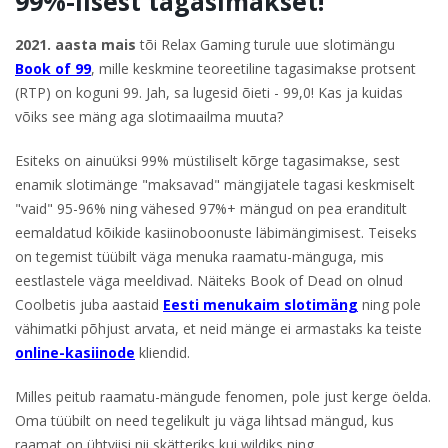
99%-lisest tagasimakset!
2021. aasta mais
tõi Relax Gaming turule uue slotimängu
Book of 99
, mille keskmine teoreetiline tagasimakse protsent
(RTP) on koguni 99. Jah, sa lugesid õieti - 99,0! Kas ja kuidas
võiks see mäng aga slotimaailma muuta?
Esiteks on ainuüksi 99% müstiliselt kõrge tagasimakse, sest
enamik slotimänge "maksavad" mängijatele tagasi keskmiselt
"vaid" 95-96% ning vähesed 97%+ mängud on pea eranditult
eemaldatud kõikide kasiinoboonuste läbimängimisest. Teiseks
on tegemist tüübilt väga menuka raamatu-mänguga, mis
eestlastele väga meeldivad. Näiteks Book of Dead on olnud
Coolbetis juba aastaid
Eesti menukaim slotimäng
ning pole
vähimatki põhjust arvata, et neid mänge ei armastaks ka teiste
online-kasiinode
kliendid.
Milles peitub raamatu-mängude fenomen, pole just kerge öelda.
Oma tüübilt on need tegelikult ju väga lihtsad mängud, kus
raamat on ühtviisi nii skätteriks kui wildiks ning