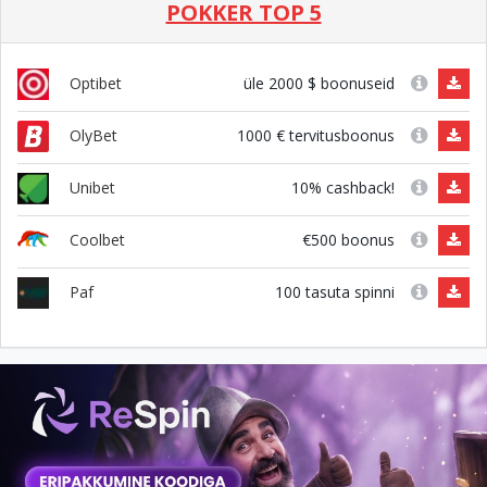
POKKER TOP 5
üle 2000 $ boonuseid
Optibet
1000 € tervitusboonus
OlyBet
10% cashback!
Unibet
€500 boonus
Coolbet
100 tasuta spinni
Paf