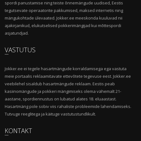
spordi panustamise ning teiste õnnemängude uudised, Eestis
tegutsevate operaatorite pakkumised, maksed internetis ning
mängukohtade ülevaated. Jokker.ee meeskonda kuuluvad nii
ajakirjanikud, elukutselised pokkerimängijad kui mõttespordi
asjatundjad.
VASTUTUS
Jokker.ee ei tegele hasartmängude korraldamisega ega vastuta
meie portaalis reklaamitavate ettevõtete tegevuse eest. Jokker.ee
veebilehel sisaldub hasartmängude reklaam. Eestis peab
kasiinomängude ja pokkeri mängimiseks olema vähemalt 21-
aastane, spordiennustus on lubatud alates 18. eluaastast.
Hasartmäng pole sobiv viis rahaliste probleemide lahendamiseks.
Tutvuge reeglitega ja käituge vastutustundlikult.
KONTAKT