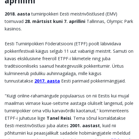
aprillini
2018. aasta
turniiripokkeri Eesti meistrivõistlused (EMV)
toimuvad
28. märtsist kuni 7. aprillini
Tallinnas, Olympic Park
kasiinos.
Eesti Turniiripokkeri Föderatsiooni (ETPF) poolt läbiviidava
pokkerifestivali käigus selgub 11 uut vabariigi meistrit. Samuti on
kavas eksklusiivne freeroll ETPF-i liikmetele ning juba
traditsiooniliseks saanud heategevuslik pokkeriturniir. Üritus
kulmineerub piduliku auhinnagalaga, mille käigus
tunnustatakse
2017. aasta
Eesti parimaid pokkerimängijaid.
"Kuigi online-rahamängude populaarsus on nii Eestis kui mujal
maailmas viimase kuue-seitsme aastaga oluliselt langenud, pole
turniiripokker oma võlu karvavõrdki kaotanud," kommenteeris
ETPF-i juhatuse liige
Tanel Reisi
. Tema sõnul korraldatakse
Eesti meistrivõistlusi juba alates
2001. aastast
, kuid nii
põhiturniiri kui peaasjalikult sadadele hobimängijatele mõeldud