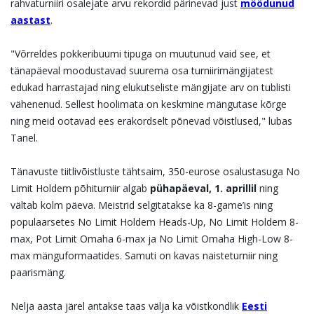
rahvaturniiri osalejate arvu rekordid pärinevad just
möödunud
aastast
.
"Võrreldes pokkeribuumi tipuga on muutunud vaid see, et
tänapäeval moodustavad suurema osa turniirimängijatest
edukad harrastajad ning elukutseliste mängijate arv on tublisti
vähenenud. Sellest hoolimata on keskmine mängutase kõrge
ning meid ootavad ees erakordselt põnevad võistlused," lubas
Tanel.
Tänavuste tiitlivõistluste tähtsaim, 350-eurose osalustasuga No
Limit Holdem põhiturniir algab
pühapäeval, 1. aprillil
ning
vältab kolm päeva. Meistrid selgitatakse ka 8-game’is ning
populaarsetes No Limit Holdem Heads-Up, No Limit Holdem 8-
max, Pot Limit Omaha 6-max ja No Limit Omaha High-Low 8-
max mänguformaatides. Samuti on kavas naisteturniir ning
paarismäng.
Nelja aasta järel antakse taas välja ka võistkondlik
Eesti