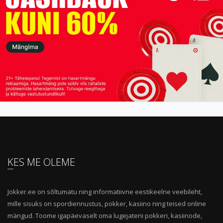
KES ME OLEME
Jokker.ee on sõltumatu ning informatiivne eestikeelne veebileht,
mille sisuks on spordiennustus, pokker, kasiino ning teised online
mängud. Toome igapäevaselt oma lugejateni pokkeri, kasiinode,