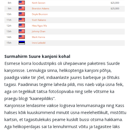
Surmahirm Suure kanjoni kohal
Esimese korra loodustripiks oli ühepäevane paketireis Suurde
kanjonisse. Lennukiga sinna, helikopteriga kanjoni põhja,
paadiga väike tiir jõel, indiaanlaste juures barbeque ja õhtuks
tagasi. Paadininas tegime laheda pildi, mis näeb välja üsna feik,
aga on tegelikult täitsa fotošopivaba ning selle võtsime ka
praegu blogi “kaanepildiks”.
Kanjonisse lendasime väikse logiseva lennumasinaga ning Kass
halises kõik kuuskümmend minutit üsna meeleheitlikult, mistõttu
kartsin, et tagasitulekuks peame kuskilt bussi otsima hakkama.
Aga helikoperdajas sai ta lennuhirmust võitu ja tagasitee läks