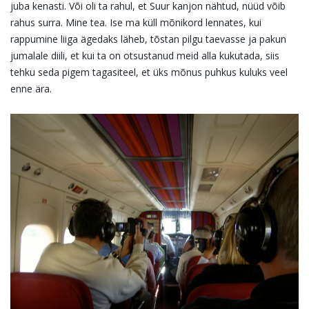
juba kenasti. Või oli ta rahul, et Suur kanjon nähtud, nüüd võib
rahus surra. Mine tea. Ise ma küll mõnikord lennates, kui
rappumine liiga ägedaks läheb, tõstan pilgu taevasse ja pakun
jumalale diili, et kui ta on otsustanud meid alla kukutada, siis
tehku seda pigem tagasiteel, et üks mõnus puhkus kuluks veel
enne ära.