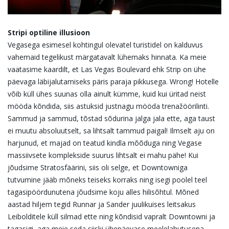
Stripi optiline illusioon
Vegasega esimesel kohtingul olevatel turistidel on kalduvus
vahemaid tegelikust märgatavalt lühemaks hinnata. Ka meie
vaatasime kaardilt, et Las Vegas Boulevard ehk Strip on ühe
päevaga läbijalutamiseks päris paraja pikkusega. Wrong! Hotelle
võib küll ühes suunas olla ainult kümme, kuid kui üritad neist
mööda kõndida, siis astuksid justnagu mööda trenažöörilinti.
Sammud ja sammud, tõstad sõdurina jalga jala ette, aga taust
ei muutu absoluutselt, sa lihtsalt tammud paigal! Ilmselt aju on
harjunud, et majad on teatud kindla mõõduga ning Vegase
massiivsete komplekside suurus lihtsalt ei mahu pähe! Kui
jõudsime Stratosfäärini, siis oli selge, et Downtowniga
tutvumine jääb mõneks teiseks korraks ning isegi poolel teel
tagasipöördunutena jõudsime koju alles hilisõhtul. Mõned
aastad hiljem tegid Runnar ja Sander juulikuises leitsakus
Leibolditele küll silmad ette ning kõndisid vapralt Downtowni ja
tagasigi, aga meie seda siiski ühepäevase meelelahutusena