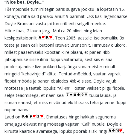
“Nice bet, Doyle…”
Tšempionide turniiril tegin päris sügava jooksu ja lõpetasin 15.
kohaga, raha said paraku ainult 9 parimat. Üks käsi legendaarse
Doyle Brunsoni vastu jäi turniirilt eriti selgelt meelde.
Hiline faas, 2 lauda järgi. Mul ca 20 blindi ning leian
keskpositsioonilt
. Teen 2005. aastale iseloomuliku 3x
tõste ja saan calli buttonil istuvalt Brunsonilt. Hirmutav olukord,
millest pääsemiseks koostan kiire plaani, et panen 4bb
jätkupanuse sisse ilma floppi vaatamata, sest siis ei saa
poolesajandise live-pokkeri karjääriga vanameister minult
mingeid “kehavihjeid” kätte. Tehtud-mõeldud, vaatan vapralt
flopist mööda ja panen ebaledes 4bb-d sisse. Doyle vajub
mõttesse ja teatab lõpuks: “All-in!” Tõstan vaikselt pilgu flopile,
selge teadmisega, et näen seal
tüüpi lauda, ja
siunan ennast, et miks ei võinud elu lihtsaks teha ja enne floppi
nuppe panna!
Laud on
. Ehmatuses hinge hakkab segunema
omajagu elevust ning mõistagi vajutan “Call” nupule. Doyle ei
kiirusta kaartide avamisega, lõpuks pöörab siiski ringi
,