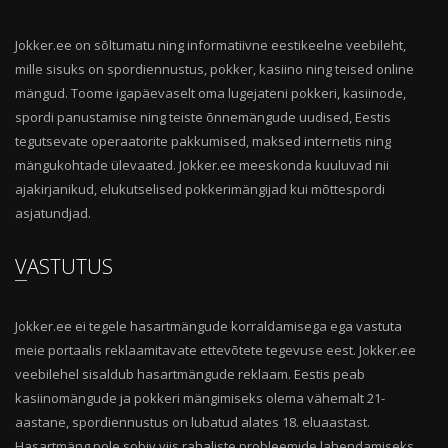
Jokker.ee on sõltumatu ning informatiivne eestikeelne veebileht,
mille sisuks on spordiennustus, pokker, kasiino ning teised online
mängud. Toome igapäevaselt oma lugejateni pokkeri, kasiinode,
spordi panustamise ning teiste õnnemängude uudised, Eestis
tegutsevate operaatorite pakkumised, maksed internetis ning
mängukohtade ülevaated. Jokker.ee meeskonda kuuluvad nii
ajakirjanikud, elukutselised pokkerimängijad kui mõttespordi
asjatundjad.
VASTUTUS
Jokker.ee ei tegele hasartmängude korraldamisega ega vastuta
meie portaalis reklaamitavate ettevõtete tegevuse eest. Jokker.ee
veebilehel sisaldub hasartmängude reklaam. Eestis peab
kasiinomängude ja pokkeri mängimiseks olema vähemalt 21-
aastane, spordiennustus on lubatud alates 18. eluaastast.
Hasartmäng pole sobiv viis rahaliste probleemide lahendamiseks.