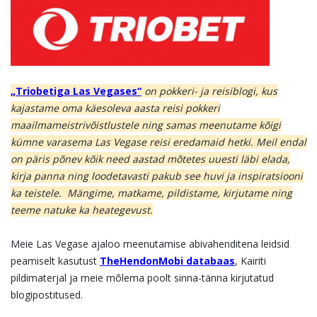
„Triobetiga Las Vegases“
on pokkeri- ja reisiblogi, kus
kajastame oma käesoleva aasta reisi pokkeri
maailmameistrivõistlustele ning samas meenutame kõigi
kümne varasema Las Vegase reisi eredamaid hetki. Meil endal
on päris põnev kõik need aastad mõtetes uuesti läbi elada,
kirja panna ning loodetavasti pakub see huvi ja inspiratsiooni
ka teistele. Mängime, matkame, pildistame, kirjutame ning
teeme natuke ka heategevust.
Meie Las Vegase ajaloo meenutamise abivahenditena leidsid
peamiselt kasutust
TheHendonMobi databaas
, Kairiti
pildimaterjal ja meie mõlema poolt sinna-tänna kirjutatud
blogipostitused.