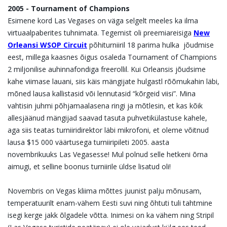
2005 - Tournament of Champions
Esimene kord Las Vegases on väga selgelt meeles ka ilma
virtuaalpaberites tuhnimata. Tegemist oli preemiareisiga
New
Orleansi WSOP Circuit
põhiturniiril 18 parima hulka jõudmise
eest, millega kaasnes õigus osaleda Tournament of Champions
2 miljonilise auhinnafondiga freerollil. Kui Orleansis jõudsime
kahe viimase lauani, siis käis mängijate hulgastl rõõmukahin läbi,
mõned lausa kallistasid või lennutasid “kõrgeid viisi”. Mina
vahtisin juhmi põhjamaalasena ringi ja mõtlesin, et kas kõik
allesjäänud mängijad saavad tasuta puhvetikülastuse kahele,
aga siis teatas turniiridirektor läbi mikrofoni, et oleme võitnud
lausa $15 000 väärtusega turniiripileti 2005. aasta
novembrikuuks Las Vegasesse! Mul polnud selle hetkeni õrna
aimugi, et selline boonus turniirile üldse lisatud oli!
Novembris on Vegas kliima mõttes juunist palju mõnusam,
temperatuurilt enam-vähem Eesti suvi ning õhtuti tuli tahtmine
isegi kerge jakk õlgadele võtta. Inimesi on ka vähem ning Stripil