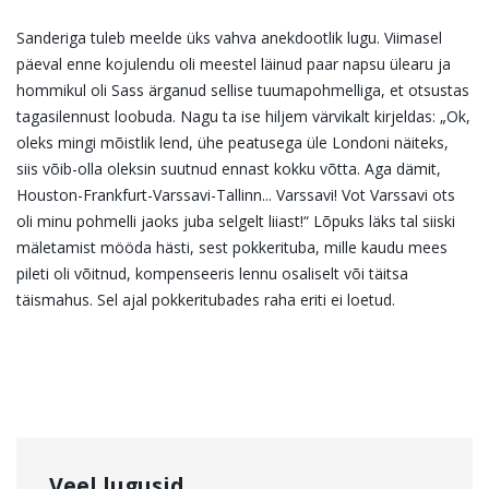
Sanderiga tuleb meelde üks vahva anekdootlik lugu. Viimasel
päeval enne kojulendu oli meestel läinud paar napsu ülearu ja
hommikul oli Sass ärganud sellise tuumapohmelliga, et otsustas
tagasilennust loobuda. Nagu ta ise hiljem värvikalt kirjeldas: „Ok,
oleks mingi mõistlik lend, ühe peatusega üle Londoni näiteks,
siis võib-olla oleksin suutnud ennast kokku võtta. Aga dämit,
Houston-Frankfurt-Varssavi-Tallinn... Varssavi! Vot Varssavi ots
oli minu pohmelli jaoks juba selgelt liiast!“ Lõpuks läks tal siiski
mäletamist mööda hästi, sest pokkerituba, mille kaudu mees
pileti oli võitnud, kompenseeris lennu osaliselt või täitsa
täismahus. Sel ajal pokkeritubades raha eriti ei loetud.
Veel lugusid