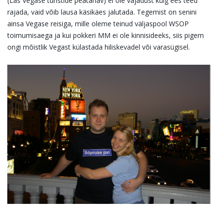
(Las Vegase turistide peatänav) ei ole vajadust külg ees teed
rajada, vaid võib lausa käsikäes jalutada. Tegemist on senini
ainsa Vegase reisiga, mille oleme teinud väljaspool WSOP
toimumisaega ja kui pokkeri MM ei ole kinnisideeks, siis pigem
ongi mõistlik Vegast külastada hiliskevadel või varasügisel.