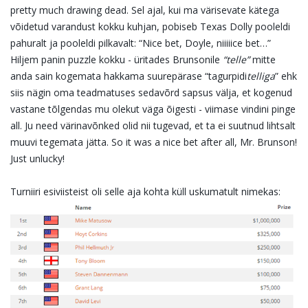
pretty much drawing dead. Sel ajal, kui ma värisevate kätega
võidetud varandust kokku kuhjan, pobiseb Texas Dolly pooleldi
pahuralt ja pooleldi pilkavalt: “Nice bet, Doyle, niiiiice bet…”
Hiljem panin puzzle kokku - üritades Brunsonile
“telle”
mitte
anda sain kogemata hakkama suurepärase “tagurpidi
telliga
” ehk
siis nägin oma teadmatuses sedavõrd sapsus välja, et kogenud
vastane tõlgendas mu olekut väga õigesti - viimase vindini pinge
all. Ju need värinavõnked olid nii tugevad, et ta ei suutnud lihtsalt
muuvi tegemata jätta. So it was a nice bet after all, Mr. Brunson!
Just unlucky!
Turniiri esiviisteist oli selle aja kohta küll uskumatult nimekas: