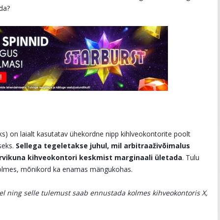
ada?
) on laialt kasutatav ühekordne nipp kihlveokontorite poolt
seks.
Sellega tegeletakse juhul, mil arbitraaživõimalus
rvikuna kihveokontori keskmist marginaali ületada
. Tulu
 kolmes, mõnikord ka enamas mängukohas.
el ning selle tulemust saab ennustada kolmes kihveokontoris X,