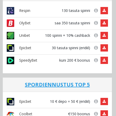
130 tasuta spinni
Respin
saa 350 tasuta spinni
OlyBet
100 spinni + 10% cashback
Unibet
30 tasuta spinni (eridiil)
Epicbet
kuni 200 € boonus
SpeedyBet
SPORDIENNUSTUS TOP 5
10 € depo = 50 € (eridiil)
Epicbet
€150 boonus
Coolbet