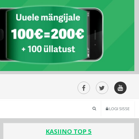
LOGI SISSE
KASIINO TOP 5