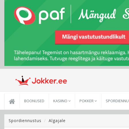
BOONUSED
KASIINO
POKKER
SPORDIENN
Spordiennustus
Algajale