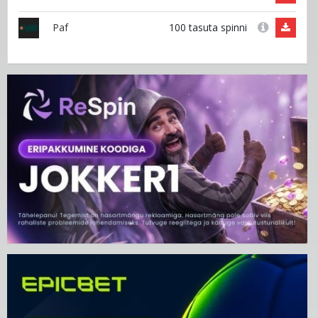
100 tasuta spinni
Paf