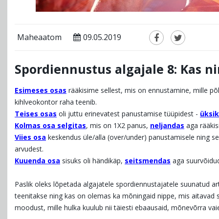
Maheaatom
09.05.2019
Spordiennustus algajale 8: Kas n
Esimeses osas
rääkisime sellest, mis on ennustamine, mille põhj
kihlveokontor raha teenib.
Teises osas
oli juttu erinevatest panustamise tüüpidest -
üksi
Kolmas osa selgitas
, mis on 1X2 panus,
neljandas
aga rääkis
Viies osa
keskendus
üle/alla (over/under) panustamisele ning
se
arvudest.
Kuuenda osa
sisuks oli
händikäp,
seitsmendas
aga suurvõidu
Paslik oleks lõpetada algajatele spordiennustajatele suunatud art
teenitakse ning kas on olemas ka mõningaid nippe, mis aitavad sp
moodust, mille hulka kuulub nii t
äiesti ebaausaid, mõnevõrra vaiel