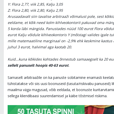
Y: Flora 2,77, viik 2,85, Kalju 3,05
Z: Flora 2,80, viik 2,80, Kalju 2,95
Arusaadavalt siin tavalise arbitraaži võimalust pole, sest kõi
eeldame, et kõik need kolm kihlveokontorit pakuvad oma mäng
5 korda läbi mängida. Panustades nüüd 100 eurot Flora võidule 
eurot Kalju võidule kihlveokontoris Y (mõistagi valides igale t
mille matemaatiline marginaal on -2,9% ehk keskmine kaotus 8
juhul 3 eurot, halvimal aga kaotab 20.
Kuid...kuna kõikides kohtades õnnestub samaaegselt ka 20 eu
sellelt panuselt hoopis 40-63 eurot
.
Sarnaselt arbitraažile on ka panuste sobitamine enamasti keelatu
tühistatakse või siis uusi boonuseid (tasuta/riskivabu panuseid) 
maailma väga magusad, võib eeldada, et boonuste kuritarvitamin
sellega kliendibaasi suurendamisel ja käibe tõstmisel riskima.