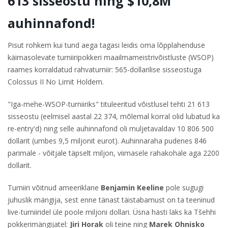
613 sisseostu ning $10,8M
auhinnafond!
Pisut rohkem kui tund aega tagasi leidis oma lõpplahenduse
käimasolevate turniiripokkeri maailmameistrivõistluste (WSOP)
raames korraldatud rahvaturniir: 565-dollarilise sisseostuga
Colossus II No Limit Holdem.
"Iga-mehe-WSOP-turniiriks" tituleeritud võistlusel tehti 21 613
sisseostu (eelmisel aastal 22 374, mõlemal korral olid lubatud ka
re-entry'd) ning selle auhinnafond oli muljetavaldav 10 806 500
dollarit (umbes 9,5 miljonit eurot). Auhinnaraha pudenes 846
parimale - võitjale täpselt miljon, viimasele rahakohale aga 2200
dollarit.
Turniiri võitnud ameeriklane
Benjamin Keeline
pole sugugi
juhuslik mängija, sest enne tänast täistabamust on ta teeninud
live-turniiridel üle poole miljoni dollari. Üsna hästi läks ka Tšehhi
pokkerimängijatel:
Jiri Horak
oli teine ning
Marek Ohnisko