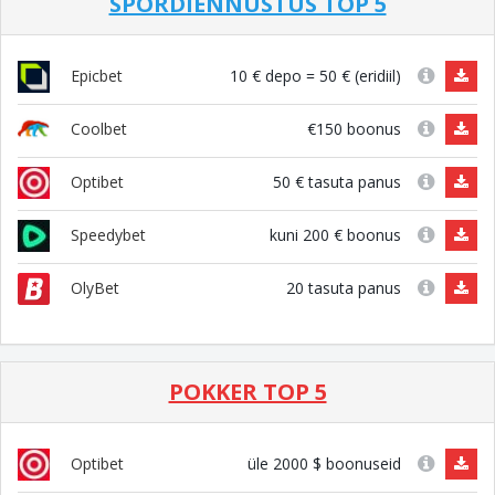
SPORDIENNUSTUS TOP 5
10 € depo = 50 € (eridiil)
Epicbet
€150 boonus
Coolbet
50 € tasuta panus
Optibet
kuni 200 € boonus
Speedybet
20 tasuta panus
OlyBet
POKKER TOP 5
üle 2000 $ boonuseid
Optibet