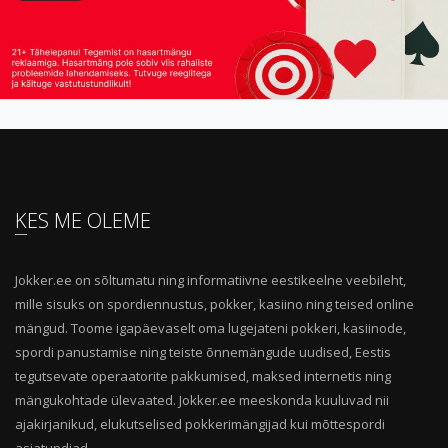
KES ME OLEME
Jokker.ee on sõltumatu ning informatiivne eestikeelne veebileht,
mille sisuks on spordiennustus, pokker, kasiino ning teised online
mängud. Toome igapäevaselt oma lugejateni pokkeri, kasiinode,
spordi panustamise ning teiste õnnemängude uudised, Eestis
tegutsevate operaatorite pakkumised, maksed internetis ning
mängukohtade ülevaated. Jokker.ee meeskonda kuuluvad nii
ajakirjanikud, elukutselised pokkerimängijad kui mõttespordi
asjatundjad.