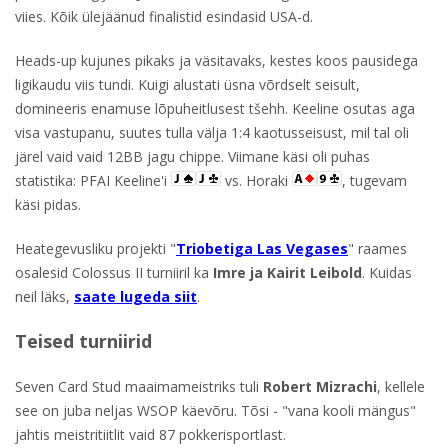
viies. Kõik ülejäänud finalistid esindasid USA-d.
Heads-up kujunes pikaks ja väsitavaks, kestes koos pausidega
ligikaudu viis tundi. Kuigi alustati üsna võrdselt seisult,
domineeris enamuse lõpuheitlusest tšehh. Keeline osutas aga
visa vastupanu, suutes tulla välja 1:4 kaotusseisust, mil tal oli
järel vaid vaid 12BB jagu chippe. Viimane käsi oli puhas
statistika: PFAI Keeline'i
vs. Horaki
, tugevam
käsi pidas.
Heategevusliku projekti "
Triobetiga Las Vegases
" raames
osalesid Colossus II turniiril ka
Imre ja Kairit Leibold
. Kuidas
neil läks,
saate lugeda siit
.
Teised turniirid
Seven Card Stud maaimameistriks tuli
Robert Mizrachi
, kellele
see on juba neljas WSOP käevõru. Tõsi - "vana kooli mängus"
jahtis meistritiitlit vaid 87 pokkerisportlast.