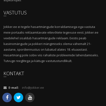
VASTUTUS
Jokker.ee ei tegele hasartmängude korraldamisega ega vastuta
meie portaalis reklaamitavate ettevõtete tegevuse eest. Jokker.ee
veebilehel sisaldub hasartmängude reklaam. Eestis peab
kasiinomängude ja pokkeri mängimiseks olema vähemalt 21-
aastane, spordiennustus on lubatud alates 18. eluaastast.
Hasartmäng pole sobiv viis rahaliste probleemide lahendamiseks.
Tutvuge reeglitega ja käituge vastutustundlikult.
KONTAKT
E-mail:
info@jokker.ee