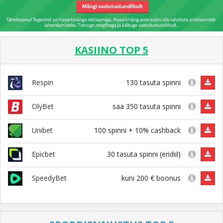
KASIINO TOP 5
130 tasuta spinni
Respin
saa 350 tasuta spinni
OlyBet
100 spinni + 10% cashback
Unibet
30 tasuta spinni (eridiil)
Epicbet
kuni 200 € boonus
SpeedyBet