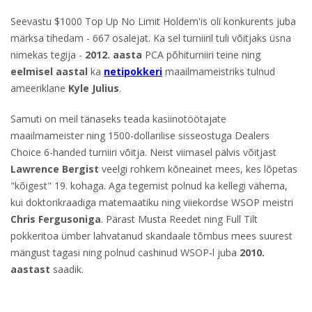
Seevastu $1000 Top Up No Limit Holdem'is oli konkurents juba
märksa tihedam - 667 osalejat. Ka sel turniiril tuli võitjaks üsna
nimekas tegija -
2012. aasta
PCA põhiturniiri teine ning
eelmisel aastal
ka
netipokkeri
maailmameistriks tulnud
ameeriklane
Kyle Julius
.
Samuti on meil tänaseks teada kasiinotöötajate
maailmameister ning 1500-dollarilise sisseostuga Dealers
Choice 6-handed turniiri võitja. Neist viimasel pälvis võitjast
Lawrence Bergist
veelgi rohkem kõneainet mees, kes lõpetas
"kõigest" 19. kohaga. Aga tegemist polnud ka kellegi vähema,
kui doktorikraadiga matemaatiku ning viiekordse WSOP meistri
Chris Fergusoniga
. Pärast Musta Reedet ning Full Tilt
pokkeritoa ümber lahvatanud skandaale tõmbus mees suurest
mängust tagasi ning polnud cashinud WSOP-l juba
2010.
aastast
saadik.