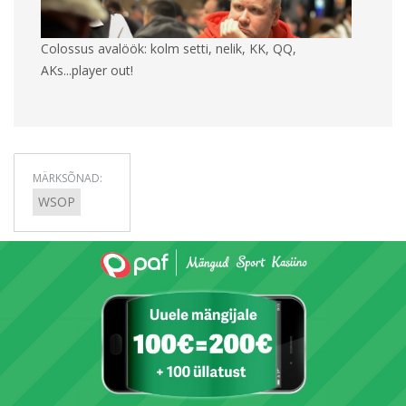
Colossus avalöök: kolm setti, nelik, KK, QQ,
AKs...player out!
MÄRKSÕNAD:
WSOP