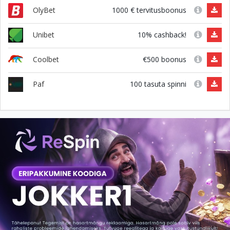
1000 € tervitusboonus
OlyBet
10% cashback!
Unibet
€500 boonus
Coolbet
100 tasuta spinni
Paf