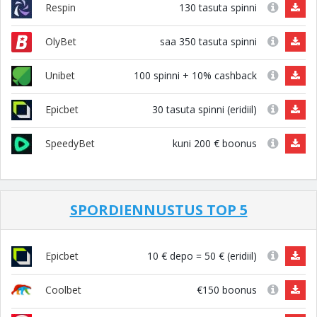
130 tasuta spinni
Respin
saa 350 tasuta spinni
OlyBet
100 spinni + 10% cashback
Unibet
30 tasuta spinni (eridiil)
Epicbet
kuni 200 € boonus
SpeedyBet
SPORDIENNUSTUS TOP 5
10 € depo = 50 € (eridiil)
Epicbet
€150 boonus
Coolbet