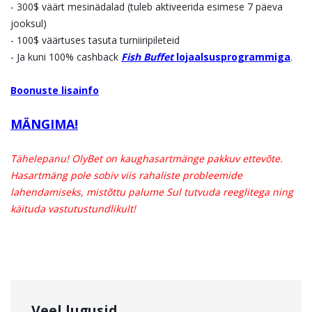
- 300$ väärt mesinädalad (tuleb aktiveerida esimese 7 päeva
jooksul)
- 100$ väärtuses tasuta turniiripileteid
- Ja kuni 100% cashback
Fish Buffet
lojaalsusprogrammiga
.
Boonuste lisainfo
MÄNGIMA!
Tähelepanu! OlyBet on kaughasartmänge pakkuv ettevõte.
Hasartmäng pole sobiv viis rahaliste probleemide
lahendamiseks, mistõttu palume Sul tutvuda reeglitega ning
käituda vastutustundlikult!
Veel lugusid