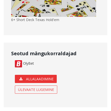
6+ Short Deck Texas Hold'em
Seotud mängukorraldajad
OlyBet
ALLALAADIMINE
ÜLEVAATE LUGEMINE