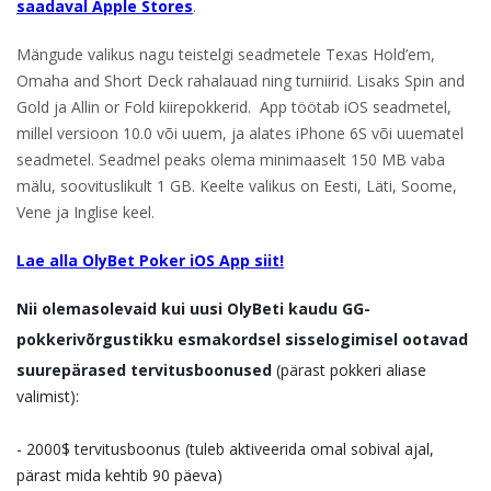
saadaval Apple Stores
.
Mängude valikus nagu teistelgi seadmetele Texas Hold’em,
Omaha and Short Deck rahalauad ning turniirid. Lisaks Spin and
Gold ja Allin or Fold kiirepokkerid. App töötab iOS seadmetel,
millel versioon 10.0 või uuem, ja alates iPhone 6S või uuematel
seadmetel. Seadmel peaks olema minimaaselt 150 MB vaba
mälu, soovituslikult 1 GB. Keelte valikus on Eesti, Läti, Soome,
Vene ja Inglise keel.
Lae alla OlyBet Poker iOS App siit!
Nii olemasolevaid kui uusi OlyBeti kaudu GG-
pokkerivõrgustikku esmakordsel sisselogimisel
ootavad
suurepärased tervitusboonused
(pärast pokkeri aliase
valimist):
- 2000$ tervitusboonus (tuleb aktiveerida omal sobival ajal,
pärast mida kehtib 90 päeva)