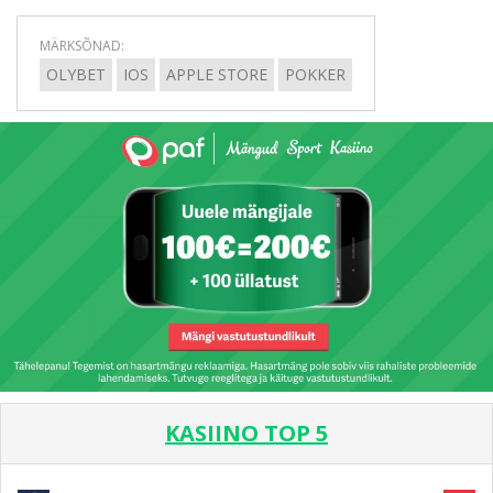
MÄRKSÕNAD:
OLYBET
IOS
APPLE STORE
POKKER
KASIINO TOP 5