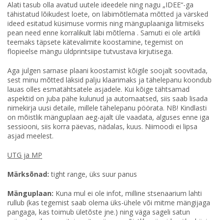
Alati tasub olla avatud uutele ideedele ning nagu „IDEE“-ga
tähistatud lõikudest loete, on läbimõtlemata mõtted ja värsked
ideed esitatud küsimuse vormis ning mänguplaaniga liitmiseks
pean need enne korralikult läbi mõtlema . Samuti ei ole artikli
teemaks täpsete kätevalimite koostamine, tegemist on
flopieelse mängu üldprintsiipe tutvustava kirjutisega.
Aga julgen sarnase plaani koostamist kõigile soojalt soovitada,
sest minu mõtted läksid palju klaarimaks ja tähelepanu koondub
lauas olles esmatähtsatele asjadele. Kui kõige tähtsamad
aspektid on juba pähe kulunud ja automaatsed, siis saab lisada
nimekirja uusi detaile, millele tähelepanu pöörata. NB! Kindlasti
on mõistlik mänguplaan aeg-ajalt üle vaadata, alguses enne iga
sessiooni, siis korra päevas, nädalas, kuus. Niimoodi ei lipsa
asjad meelest.
UTG ja MP
Märksõnad:
tight range, üks suur panus
Mänguplaan:
Kuna mul ei ole infot, milline stsenaarium lahti
rullub (kas tegemist saab olema üks-ühele või mitme mängijaga
pangaga, kas toimub ületõste jne.) ning väga sageli satun