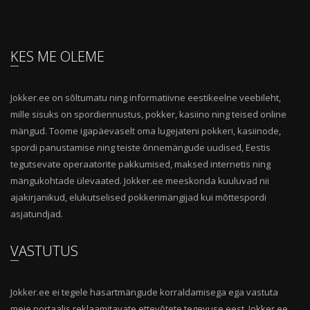
KES ME OLEME
Jokker.ee on sõltumatu ning informatiivne eestikeelne veebileht,
mille sisuks on spordiennustus, pokker, kasiino ning teised online
mängud. Toome igapäevaselt oma lugejateni pokkeri, kasiinode,
spordi panustamise ning teiste õnnemängude uudised, Eestis
tegutsevate operaatorite pakkumised, maksed internetis ning
mängukohtade ülevaated. Jokker.ee meeskonda kuuluvad nii
ajakirjanikud, elukutselised pokkerimängijad kui mõttespordi
asjatundjad.
VASTUTUS
Jokker.ee ei tegele hasartmängude korraldamisega ega vastuta
meie portaalis reklaamitavate ettevõtete tegevuse eest. Jokker.ee