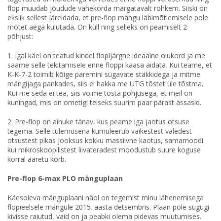
flop muudab jõudude vahekorda märgatavalt rohkem. Siiski on
ekslik sellest järeldada, et pre-flop mängu läbimõtlemisele pole
mõtet aega kulutada. On küll ning selleks on peamiselt 2
põhjust:
1. Igal käel on teatud kindel flopijärgne ideaalne olukord ja me
saame selle tekitamisele enne floppi kaasa aidata. Kui teame, et
K-K-7-2 toimib kõige paremini sügavate stäkkidega ja mitme
mängijaga pankades, siis ei hakka me UTG tõstet üle tõstma.
Kui me seda ei tea, siis võime tõsta põhjusega, et meil on
kuningad, mis on ometigi teiseks suurim paar pärast ässasid.
2. Pre-flop on ainuke tänav, kus peame iga jaotus otsuse
tegema. Selle tulemusena kumuleerub väikestest valedest
otsustest pikas jooksus kokku massiivne kaotus, samamoodi
kui mikroskoopilistest liivateradest moodustub suure koguse
korral ääretu kõrb.
Pre-flop 6-max PLO mänguplaan
Käesoleva mänguplaani näol on tegemist minu lähenemisega
flopieelsele mängule 2015. aasta detsembris. Plaan pole sugugi
kivisse raiutud, vaid on ja peabki olema pidevas muutumises.