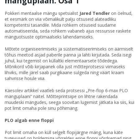
mänguplaan. Osa 1
Pokkeri mentaalse mängu spetsialist
Jared Tendler
on öelnud,
et eesmärk on viia võimalikult palju otsuseid alateadliku
kompetentsi tasandile. Mida rohkem otsuseid suudame
automatiseerida, seda rohkem vabaneb ajus ressursse raskete
mänguotsuste optimaalseks lahendamiseks.
Mõtete organiseerimiseks ja süstematiseerimiseks on äärmiselt
tõhus meetod asjad paberile panna ja lahti kirjutada. Seda isegi
juhul, kui tegemist on küllaltki elementaarsete tõdedega.
Mõnikord võib kirjapanek olla just mõtteprotsessi viimaseks
lihviks, mille järel saab purgikaane sulgeda ning väärt kraam
sahvrisse hoiule viia.
Käesolev artikkel vaatleb seda protsessi „Pre-flop 6-max PLO
mänguplaani“ näitel. Mõtteprintsiipe on lihtne rakendada
muudeski mängudes, seega soovitan lugemist jätkata ka siis, kui
pot limit omaha pole sinu põhimäng.
PLO algab enne floppi
Pot limit omaha on küll selgelt flopijärgne mäng, kuna käte
tugevused on holdemiga võrreldes enne floppi võrdsemad ning