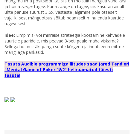
mängima ilma positsioonita, siis on mõistlik mängida vähe käsi
ja hoida
range
tugev. Kuna
range
on tugev, siis kasutan ainult
ühte panuse suurust 3,5x. Vastaste jälgimine pole otseselt
vajalik, sest mänguotsus sõltub peamiselt minu enda kaartide
tugevusest.
Idee:
Limpimis- või minraise strateegia koostamine kehvadele
suurtele paaridele, mis peavad 3-beti peale maha viskama?
Sellega hoian stäki-panga suhte kõrgena ja indutseerin mitme
mängijaga pankasid.
Tasuta Audible programmiga liitudes saad Jared Tendleri
"Mental Game of Poker 1&2" heliraamatud täiesti
tasuta!