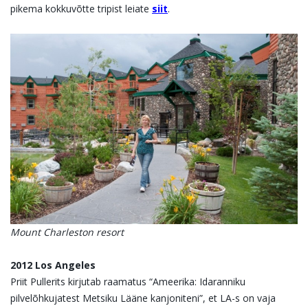
pikema kokkuvõtte tripist leiate
siit
.
Mount Charleston resort
2012 Los Angeles
Priit Pullerits kirjutab raamatus “Ameerika: Idaranniku
pilvelõhkujatest Metsiku Lääne kanjoniteni”, et LA-s on vaja