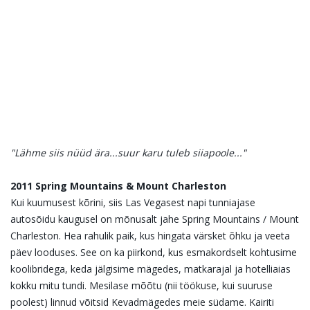
"Lähme siis nüüd ära...suur karu tuleb siiapoole..."
2011 Spring Mountains & Mount Charleston
Kui kuumusest kõrini, siis Las Vegasest napi tunniajase
autosõidu kaugusel on mõnusalt jahe Spring Mountains / Mount
Charleston.
Hea rahulik paik, kus hingata värsket õhku ja veeta
päev looduses.
See on ka piirkond, kus esmakordselt kohtusime
koolibridega, keda jälgisime mägedes, matkarajal ja hotelliaias
kokku mitu tundi. Mesilase mõõtu (nii töökuse, kui suuruse
poolest) linnud võitsid Kevadmägedes meie südame. Kairiti