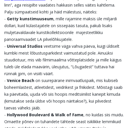
linn”, aga reisipilte vaadates hakkasin selles väites kahtlema.
Palju sümpaatseid kohti ja häid mälestusi, näiteks:
-
Getty kunstimuuseum
, mille rajamine maksis üle miljardi
dollari, kuid külastajatele on sissepääs tasuta, pakub lisaks
muljetavaldavale kunstikollektsioonile majesteetlikku
panoraamvaadet LA pilvelõhkujatele.
-
Universal Studios
veetsime väga vahva päeva, kuigi üldiselt
kumbki meist lõbustusparkidest vaimustatud pole. Ainuüksi
stuudiotuur, mis viib filmimaailma võtteplatsidele ja mille käigus
tuleb üle elada maavärin, üleujutus, “Lõugadest” tuttava hai
rünnak jpm, on visiiti väärt.
-
Venice Beach
on suurepärane inimvaatluspaik, mis kubiseb
boheemlastest, atleetidest, veidrikest ja friikidest. Mõistagi saab
ka päevitada, ujuda või siis hoopis meditsiinilist kanepit kimuda
(kimutakse seda üldse või hoopis näritakse?), kui pilvedest
taevas väheks jääb.
-
Hollywood Boulevard & Walk of Fame
, no kuidas siis muidu.
Omaette põnev on tuhandete tähtede seast isiklikke lemmikuid