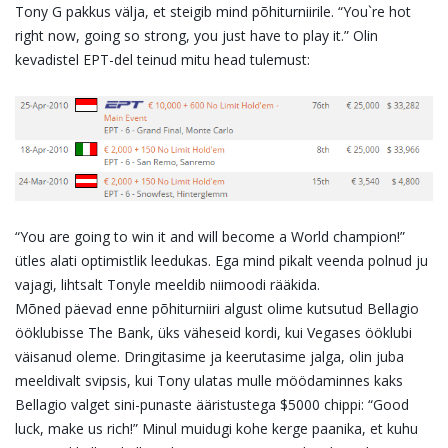
Tony G pakkus välja, et steigib mind põhiturniirile. “You`re hot
right now, going so strong, you just have to play it.” Olin
kevadistel EPT-del teinud mitu head tulemust:
“You are going to win it and will become a World champion!”
ütles alati optimistlik leedukas. Ega mind pikalt veenda polnud ju
vajagi, lihtsalt Tonyle meeldib niimoodi rääkida.
Mõned päevad enne põhiturniiri algust olime kutsutud Bellagio
ööklubisse The Bank, üks väheseid kordi, kui Vegases ööklubi
väisanud oleme. Dringitasime ja keerutasime jalga, olin juba
meeldivalt svipsis, kui Tony ulatas mulle möödaminnes kaks
Bellagio valget sini-punaste ääristustega $5000 chippi: “Good
luck, make us rich!” Minul muidugi kohe kerge paanika, et kuhu