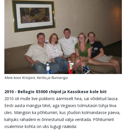
Meie koos Kristjani, Kerttu ja Runnariga
2010 - Bellagio $5000 chipid ja Kassikese kole biit
2010 oli mulle live-pokkeris äärmiselt hea, sai võidetud lausa
Eesti aasta mängija tiitel, aga Vegases tolmutasin tühja liiva
üles. Mängisin ka põhiturniiri, kus jõudsin kolmandasse päeva,
kahjuks rahadeni ei õnnestunud välja venitada. Põhiturniiril
osalemise kohta on üks lugugi rääkida: