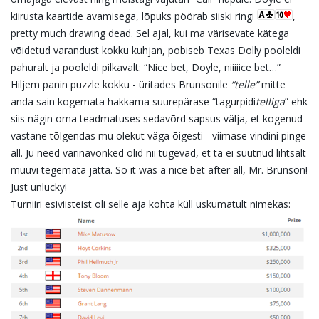
kiirusta kaartide avamisega, lõpuks pöörab siiski ringi
,
pretty much drawing dead. Sel ajal, kui ma värisevate kätega
võidetud varandust kokku kuhjan, pobiseb Texas Dolly pooleldi
pahuralt ja pooleldi pilkavalt: “Nice bet, Doyle, niiiiice bet…”
Hiljem panin puzzle kokku - üritades Brunsonile
“telle”
mitte
anda sain kogemata hakkama suurepärase “tagurpidi
telliga
” ehk
siis nägin oma teadmatuses sedavõrd sapsus välja, et kogenud
vastane tõlgendas mu olekut väga õigesti - viimase vindini pinge
all. Ju need värinavõnked olid nii tugevad, et ta ei suutnud lihtsalt
muuvi tegemata jätta. So it was a nice bet after all, Mr. Brunson!
Just unlucky!
Turniiri esiviisteist oli selle aja kohta küll uskumatult nimekas: