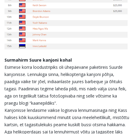
Surmahirm Suure kanjoni kohal
Esimese korra loodustripiks oli ühepäevane paketireis Suurde
kanjonisse. Lennukiga sinna, helikopteriga kanjoni põhja,
paadiga väike tiir jõel, indiaanlaste juures barbeque ja õhtuks
tagasi. Paadininas tegime laheda pildi, mis näeb välja üsna feik,
aga on tegelikult täitsa fotošopivaba ning selle võtsime ka
praegu blogi “kaanepildiks”.
Kanjonisse lendasime väikse logiseva lennumasinaga ning Kass
halises kõik kuuskümmend minutit üsna meeleheitlikult, mistõttu
kartsin, et tagasitulekuks peame kuskilt bussi otsima hakkama.
Aga helikoperdajas sai ta lennuhirmust võitu ja tagasitee läks