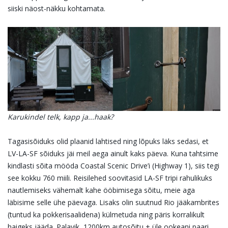
siiski näost-näkku kohtamata.
Karukindel telk, kapp ja...haak?
Tagasisõiduks olid plaanid lahtised ning lõpuks läks sedasi, et
LV-LA-SF sõiduks jäi meil aega ainult kaks päeva. Kuna tahtsime
kindlasti sõita mööda Coastal Scenic Drive’i (Highway 1), siis tegi
see kokku 760 miili. Reisilehed soovitasid LA-SF tripi rahulikuks
nautlemiseks vähemalt kahe ööbimisega sõitu, meie aga
läbisime selle ühe päevaga. Lisaks olin suutnud Rio jääkambrites
(tuntud ka pokkerisaalidena) külmetuda ning päris korralikult
haigeks jääda. Palavik, 1200km autosõitu + üle ookeani paari