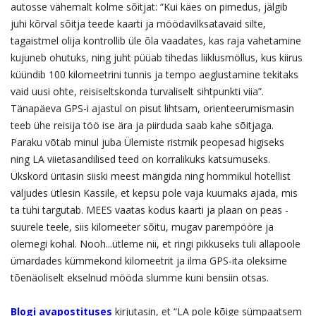
autosse vähemalt kolme sõitjat: “Kui käes on pimedus, jälgib
juhi kõrval sõitja teede kaarti ja möödavilksatavaid silte,
tagaistmel olija kontrollib üle õla vaadates, kas raja vahetamine
kujuneb ohutuks, ning juht püüab tihedas liiklusmöllus, kus kiirus
küündib 100 kilomeetrini tunnis ja tempo aeglustamine tekitaks
vaid uusi ohte, reisiseltskonda turvaliselt sihtpunkti viia”.
Tänapäeva GPS-i ajastul on pisut lihtsam, orienteerumismasin
teeb ühe reisija töö ise ära ja piirduda saab kahe sõitjaga.
Paraku võtab minul juba Ülemiste ristmik peopesad higiseks
ning LA viietasandilised teed on korralikuks katsumuseks.
Ükskord üritasin siiski meest mängida ning hommikul hotellist
väljudes ütlesin Kassile, et kepsu pole vaja kuumaks ajada, mis
ta tühi targutab. MEES vaatas kodus kaarti ja plaan on peas -
suurele teele, siis kilomeeter sõitu, mugav parempööre ja
olemegi kohal. Nooh...ütleme nii, et ringi pikkuseks tuli allapoole
ümardades kümmekond kilomeetrit ja ilma GPS-ita oleksime
tõenäoliselt ekselnud mööda slumme kuni bensiin otsas.
Blogi avapostituses
kirjutasin, et “LA pole kõige sümpaatsem