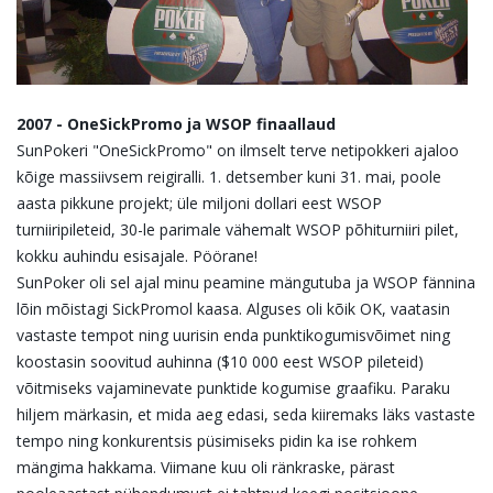
2007 - OneSickPromo ja WSOP finaallaud
SunPokeri "OneSickPromo" on ilmselt terve netipokkeri ajaloo
kõige massiivsem reigiralli. 1. detsember kuni 31. mai, poole
aasta pikkune projekt; üle miljoni dollari eest WSOP
turniiripileteid, 30-le parimale vähemalt WSOP põhiturniiri pilet,
kokku auhindu esisajale. Pöörane!
SunPoker oli sel ajal minu peamine mängutuba ja WSOP fännina
lõin mõistagi SickPromol kaasa. Alguses oli kõik OK, vaatasin
vastaste tempot ning uurisin enda punktikogumisvõimet ning
koostasin soovitud auhinna ($10 000 eest WSOP pileteid)
võitmiseks vajaminevate punktide kogumise graafiku. Paraku
hiljem märkasin, et mida aeg edasi, seda kiiremaks läks vastaste
tempo ning konkurentsis püsimiseks pidin ka ise rohkem
mängima hakkama. Viimane kuu oli ränkraske, pärast