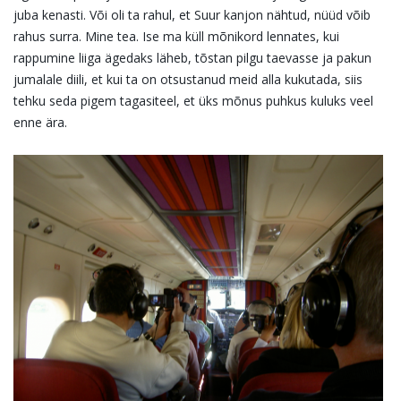
juba kenasti. Või oli ta rahul, et Suur kanjon nähtud, nüüd võib
rahus surra. Mine tea. Ise ma küll mõnikord lennates, kui
rappumine liiga ägedaks läheb, tõstan pilgu taevasse ja pakun
jumalale diili, et kui ta on otsustanud meid alla kukutada, siis
tehku seda pigem tagasiteel, et üks mõnus puhkus kuluks veel
enne ära.