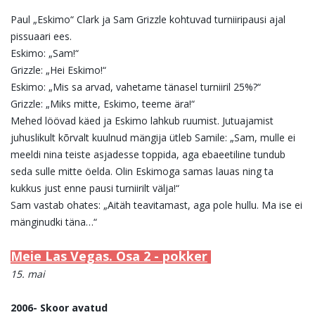
Paul „Eskimo“ Clark ja Sam Grizzle kohtuvad turniiripausi ajal
pissuaari ees.
Eskimo: „Sam!“
Grizzle: „Hei Eskimo!“
Eskimo: „Mis sa arvad, vahetame tänasel turniiril 25%?“
Grizzle: „Miks mitte, Eskimo, teeme ära!“
Mehed löövad käed ja Eskimo lahkub ruumist. Jutuajamist
juhuslikult kõrvalt kuulnud mängija ütleb Samile: „Sam, mulle ei
meeldi nina teiste asjadesse toppida, aga ebaeetiline tundub
seda sulle mitte öelda. Olin Eskimoga samas lauas ning ta
kukkus just enne pausi turniirilt välja!“
Sam vastab ohates: „Aitäh teavitamast, aga pole hullu. Ma ise ei
mänginudki täna…“
Meie Las Vegas. Osa 2 - pokker
15. mai
2006- Skoor avatud