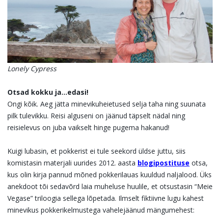
Lonely Cypress
Otsad kokku ja...edasi!
Ongi kõik. Aeg jätta minevikuheietused selja taha ning suunata
pilk tulevikku. Reisi alguseni on jäänud täpselt nädal ning
reisielevus on juba vaikselt hinge pugema hakanud!
Kuigi lubasin, et pokkerist ei tule seekord üldse juttu, siis
komistasin materjali uurides 2012. aasta
blogipostituse
otsa,
kus olin kirja pannud mõned pokkerilauas kuuldud naljalood. Üks
anekdoot tõi sedavõrd laia muheluse huulile, et otsustasin “Meie
Vegase” triloogia sellega lõpetada.
Ilmselt fiktiivne lugu kahest
minevikus pokkerikelmustega vahelejäänud mängumehest: