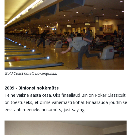
Gold Coast hotelli bowlingusaal
2009 - Binionsi nokkmüts
Teine vaikne aasta otsa. Üks finaallaud Binion Poker Classicult
on tõestuseks, et olime vähemasti kohal. Finaallauda jõudmise
eest anti meeneks nokamüts, just saying.