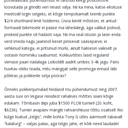
pooleaastast pühendumust ei tahtnud keegi positsioone
loovutada ja grinditi veri ninast välja. Nii ka mina, katse-eksituse
meetodil tegin selgeks, et kõige tempokamalt teenib punkte
$2/4 shorthand limit holdemis. Üsna kiirelt mõistsin, et antud
formaadi biitimisele ei pääse ma lähedalegi, aga valikut polnud,
priskeid punkte oli hädasti vaja. Nii ma seal istusin ja lasin enda
verd imeda nagu jaaniööl keset pinisevat sääseparve; ei
vehkinud kätega, ei pritsinud mürki, ainult halisesin vaikselt ja
ootasin hommiku saabumist. Kokkuvõttes lasid regularid
viimase paari nädalaga Leiboldilt aadrit umbes 3-4k jagu. Päris
huvitav oleks teada, mitu mängijat selle promoga ennast läbi
põletas ja pokkerile selja pööras?
Õnneks pokkerijumalad hindasid mu pühendumust ning 2007.
aasta suvi on Vegase reisidest rahalises mõttes siiani kõige
edukam. Tõmbasin diipi juba $1500 PLO8 turniiril (20. koht,
$6236). Turniiri avapäev mängiti rahvarohkuse tõttu osaliselt Rio
külge lisatud „telgis“, mille kohta Tony G ütles äärmiselt tabavalt
“kalaturg” – väljas palav, aga telgis jahe, et kõik need laudadel