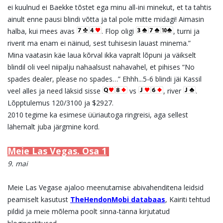
ei kuulnud ei Baekke tõstet ega minu all-ini minekut, et ta tahtis
ainult enne pausi blindi võtta ja tal pole mitte midagi! Aimasin
halba, kui mees avas
. Flop oligi
, turni ja
riverit ma enam ei näinud, sest tuhisesin lauast minema.”
Mina vaatasin käe laua kõrval ikka vapralt lõpuni ja väikselt
blindil oli veel niipalju nahaalsust nahavahel, et pihises “No
spades dealer, please no spades…” Ehhh...5-6 blindi jäi Kassil
veel alles ja need läksid sisse
vs
, river
.
Lõpptulemus 120/3100 ja $2927.
2010 tegime ka esimese üüriautoga ringreisi, aga sellest
lähemalt juba järgmine kord.
Meie Las Vegas. Osa 1
9. mai
Meie Las
Vegase ajaloo meenutamise abivahenditena leidsid
peamiselt kasutust
TheHendonMobi databaas
, Kairiti tehtud
pildid ja meie mõlema poolt sinna-tänna kirjutatud