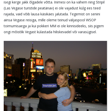
isegi kerge jakk õlgadele võtta. Inimesi on ka vähem ning Stripil
(Las Vegase turistide peatänav) ei ole vajadust külg ees teed
rajada, vaid võib lausa käsikäes jalutada. Tegemist on senini
ainsa Vegase reisiga, mille oleme teinud väljaspool WSOP
toimumisaega ja kui pokkeri MM ei ole kinnisideeks, siis pigem
ongi mõistlik Vegast külastada hiliskevadel või varasügisel.