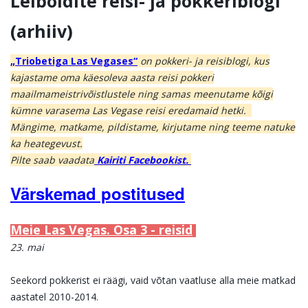
Leiboldite reisi- ja pokkeriblogi
(arhiiv)
„Triobetiga Las Vegases“
on pokkeri- ja reisiblogi, kus
kajastame oma käesoleva aasta reisi pokkeri
maailmameistrivõistlustele ning samas meenutame kõigi
kümne varasema Las Vegase reisi eredamaid hetki.
Mängime, matkame, pildistame, kirjutame ning teeme natuke
ka heategevust.
Pilte saab vaadata
Kairiti Facebookist.
V
ärskemad postitused
Meie Las Vegas. Osa 3 - reisid
23. mai
Seekord pokkerist ei räägi, vaid võtan vaatluse alla meie matkad
aastatel 2010-2014.