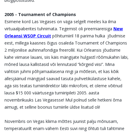
blogipostitused.
2005 - Tournament of Champions
Esimene kord Las Vegases on väga selgelt meeles ka ilma
virtuaalpaberites tuhnimata. Tegemist oli preemiareisiga
New
Orleansi WSOP Circuit
põhiturniiril 18 parima hulka jõudmise
eest, millega kaasnes õigus osaleda Tournament of Champions
2 miljonilise auhinnafondiga freerollil. Kui Orleansis jõudsime
kahe viimase lauani, siis käis mängijate hulgastl rõõmukahin läbi,
mõned lausa kallistasid või lennutasid “kõrgeid viisi”. Mina
vahtisin juhmi põhjamaalasena ringi ja mõtlesin, et kas kõik
allesjäänud mängijad saavad tasuta puhvetikülastuse kahele,
aga siis teatas turniiridirektor läbi mikrofoni, et oleme võitnud
lausa $15 000 väärtusega turniiripileti 2005. aasta
novembrikuuks Las Vegasesse! Mul polnud selle hetkeni õrna
aimugi, et selline boonus turniirile üldse lisatud oli!
Novembris on Vegas kliima mõttes juunist palju mõnusam,
temperatuurilt enam-vähem Eesti suvi ning õhtuti tuli tahtmine