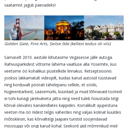
vaatamist jagub päevadeks!
Golden Gate, Fine Arts, Seitse õde (kellest kodus oli viis)
Sarnaselt 2010. aastale kihutasime Vegasesse jälle autoga.
Rahvusparkidest võtsime lähema vaatluse alla Yosemite, kus
veetsime öö kohalikus püsitelkide linnakus. Retseptsioonis
jooksis lakkamatult videopilt, kuidas karud autosid rüüstavad
ning korduvalt pöörati tähelepanu sellele, et sööki,
hügieenitarbeid, sääsemürki, küünlaid ja muid lõhnavaid tooteid
ei tohi kunagi järelvalveta jätta ning need tuleb hoiustada telgi
kõrval olevates karukindlates kappides. Korralikult ajupestuna
veetsin ma öö riidest telgis väherdes ning väljas kolinat kuuldes
mõtisklesin, kas kõrvaltelgi Jaapani turistid soojendavad
misosuppi või ongi karud kohal. Seekord jäid mõmmikud meil