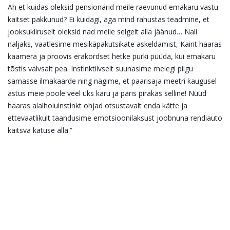
Ah et kuidas oleksid pensionärid meile raevunud emakaru vastu
kaitset pakkunud? Ei kuidagi, aga mind rahustas teadmine, et
jooksukiiruselt oleksid nad meile selgelt alla jäänud… Nali
naljaks, vaatlesime mesikäpakutsikate askeldamist, Kairit haaras
kaamera ja proovis erakordset hetke purki püüda, kui emakaru
tõstis valvsalt pea. Instinktiivselt suunasime meiegi pilgu
samasse ilmakaarde ning nägime, et paarisaja meetri kaugusel
astus meie poole veel üks karu ja päris pirakas selline! Nüüd
haaras alalhoiuinstinkt ohjad otsustavalt enda kätte ja
ettevaatlikult taandusime emotsioonilaksust joobnuna rendiauto
kaitsva katuse alla.”