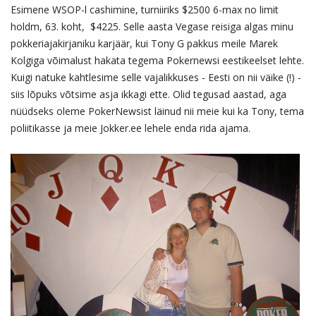
Esimene WSOP-l cashimine, turniiriks $2500 6-max no limit
holdm, 63. koht, $4225. Selle aasta Vegase reisiga algas minu
pokkeriajakirjaniku karjäär, kui Tony G pakkus meile Marek
Kolgiga võimalust hakata tegema Pokernewsi eestikeelset lehte.
Kuigi natuke kahtlesime selle vajalikkuses - Eesti on nii väike (!) -
siis lõpuks võtsime asja ikkagi ette. Olid tegusad aastad, aga
nüüdseks oleme PokerNewsist läinud nii meie kui ka Tony, tema
poliitikasse ja meie Jokker.ee lehele enda rida ajama.