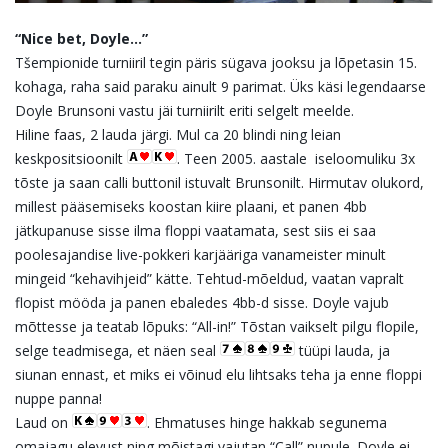
“Nice bet, Doyle…”
Tšempionide turniiril tegin päris sügava jooksu ja lõpetasin 15.
kohaga, raha said paraku ainult 9 parimat. Üks käsi legendaarse
Doyle Brunsoni vastu jäi turniirilt eriti selgelt meelde.
Hiline faas, 2 lauda järgi. Mul ca 20 blindi ning leian
keskpositsioonilt
. Teen 2005. aastale iseloomuliku 3x
tõste ja saan calli buttonil istuvalt Brunsonilt. Hirmutav olukord,
millest pääsemiseks koostan kiire plaani, et panen 4bb
jätkupanuse sisse ilma floppi vaatamata, sest siis ei saa
poolesajandise live-pokkeri karjääriga vanameister minult
mingeid “kehavihjeid” kätte. Tehtud-mõeldud, vaatan vapralt
flopist mööda ja panen ebaledes 4bb-d sisse. Doyle vajub
mõttesse ja teatab lõpuks: “All-in!” Tõstan vaikselt pilgu flopile,
selge teadmisega, et näen seal
tüüpi lauda, ja
siunan ennast, et miks ei võinud elu lihtsaks teha ja enne floppi
nuppe panna!
Laud on
. Ehmatuses hinge hakkab segunema
omajagu elevust ning mõistagi vajutan “Call” nupule. Doyle ei