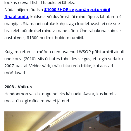
lookas olevad fishid hapuks ei läheks.
Nädal hiljem jõudsin
$1000 SHOE segamänguturniiril
finaallauda
, kuldsest võiduvõrust jäi mind lõpuks lahutama 4
mängijat. Siiamaani natuke kahju, aga loodetavasti ei ole see
braceleti püüdmisel minu viimane sõna. Ühe rahakoha sain sel
aastal veel, $1500 no limit holdem turniiril.
Kuigi mäletamist mööda olen osaenud WSOP põhiturniiril ainult
ühe korra (2010), siis ürikutes tuhnides selgus, et tegin seda ka
2007. aastal. Veider värk, mälu ikka teeb trikke, kui aastad
mööduvad.
2008 - Vaikus
Hendonmob vaikib, nagu poleks käinudki. Aasta, kus kumbki
meist ühtegi märki maha ei jätnud.