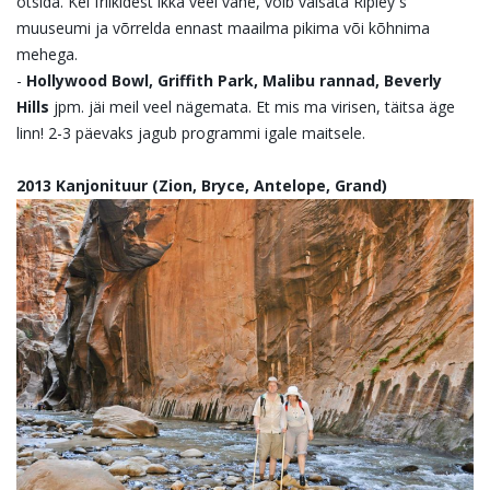
otsida. Kel friikidest ikka veel vähe, võib väisata Ripley`s
muuseumi ja võrrelda ennast maailma pikima või kõhnima
mehega.
-
Hollywood Bowl, Griffith Park, Malibu rannad, Beverly
Hills
jpm. jäi meil veel nägemata. Et mis ma virisen, täitsa äge
linn! 2-3 päevaks jagub programmi igale maitsele.
2013 Kanjonituur (Zion, Bryce, Antelope, Grand)