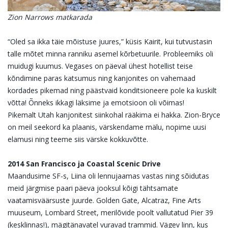
Zion Narrows matkarada
“Oled sa ikka täie mõistuse juures,” küsis Kairit, kui tutvustasin
talle mõtet minna ranniku asemel kõrbetuurile. Probleemiks oli
muidugi kuumus. Vegases on päeval ühest hotellist teise
kõndimine paras katsumus ning kanjonites on vahemaad
kordades pikemad ning päästvaid konditsioneere pole ka kuskilt
võtta! Õnneks ikkagi läksime ja emotsioon oli võimas!
Pikemalt Utah kanjonitest siinkohal rääkima ei hakka. Zion-Bryce
on meil seekord ka plaanis, värskendame mälu, nopime uusi
elamusi ning teeme siis värske kokkuvõtte.
2014 San Francisco ja Coastal Scenic Drive
Maandusime SF-s, Liina oli lennujaamas vastas ning sõidutas
meid järgmise paari päeva jooksul kõigi tähtsamate
vaatamisväärsuste juurde. Golden Gate, Alcatraz, Fine Arts
muuseum, Lombard Street, merilõvide poolt vallutatud Pier 39
(kesklinnas!), mägitänavatel vuravad trammid. Vägev linn, kus