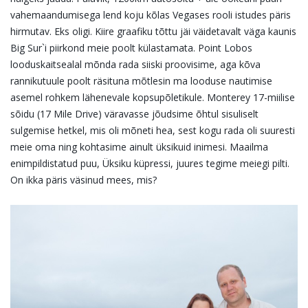
vahemaandumisega lend koju kõlas Vegases rooli istudes päris
hirmutav. Eks oligi. Kiire graafiku tõttu jäi väidetavalt väga kaunis
Big Sur`i piirkond meie poolt külastamata. Point Lobos
looduskaitsealal mõnda rada siiski proovisime, aga kõva
rannikutuule poolt räsituna mõtlesin ma looduse nautimise
asemel rohkem lähenevale kopsupõletikule. Monterey 17-miilise
sõidu (17 Mile Drive) väravasse jõudsime õhtul sisuliselt
sulgemise hetkel, mis oli mõneti hea, sest kogu rada oli suuresti
meie oma ning kohtasime ainult üksikuid inimesi. Maailma
enimpildistatud puu, Üksiku küpressi, juures tegime meiegi pilti.
On ikka päris väsinud mees, mis?