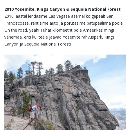
2010 Yosemite, Kings Canyon & Sequoia National Forest
2010. aastal lendasime Las Vegase asemel kõigepealt San
Franciscosse, rentisime auto ja põrutasime patupealinna poole.
On the road, yeah! Tuhat kilomeetrit pole Ameerikas mingi
vahemaa, eriti kui teele jäävad Yosemite rahvuspark, Kings
Canyon ja Sequoia National Forest!