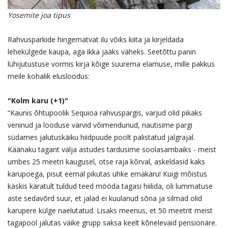
Yosemite joa tipus
Rahvusparkide hingematvat ilu võiks kiita ja kirjeldada
lehekülgede kaupa, aga ikka jääks väheks. Seetõttu panin
lühijutustuse vormis kirja kõige suurema elamuse, mille pakkus
meile kohalik elusloodus:
"Kolm karu (+1)"
“Kaunis õhtupoolik Sequioa rahvuspargis, varjud olid pikaks
veninud ja looduse värvid võimendunud, nautisime pargi
südames jalutuskäiku hiidpuude poolt palistatud jalgrajal.
Käänaku tagant välja astudes tardusime soolasambaiks - meist
umbes 25 meetri kaugusel, otse raja kõrval, askeldasid kaks
karupoega, pisut eemal pikutas uhke emakaru! Kuigi mõistus
käskis käratult tuldud teed mööda tagasi hiilida, oli lummatuse
aste sedavõrd suur, et jalad ei kuulanud sõna ja silmad olid
karupere külge naelutatud. Lisaks meenus, et 50 meetrit meist
tagapool jalutas väike grupp saksa keelt kõnelevaid pensionäre.